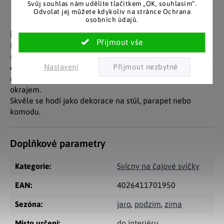
spokojených zákazníků.
Svůj souhlas nám udělíte tlačítkem „OK, souhlasím“.
Odvolat jej můžete kdykoliv na stránce Ochrana
osobních údajů.
Detailní popis produktu
Dekorativní
skleněné svícny
ve tvaru hvězdy jsou
skvělým doplňkem do každého interiéru. Jsou ideální pro
Nastavení
čajové svíčky
. Sada obsahuje 3 svícny ve třech barvách –
čirá, růžová a terakotově červená – všechny se zlatým
okrajem.
Skvěle se hodí jako dekorace na stůl, parapet nebo
komodu.
Doplňkové parametry
Kategorie
:
Svícny na čajové svíčky
EAN
:
4026411701950
Sezóna
:
jaro
,
podzim
,
zima
Místo určení
:
do interiéru