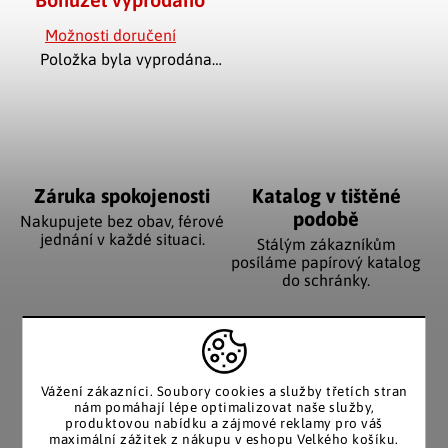
Možnosti doručení
Položka byla vyprodána…
Záruka spokojenosti
Katalog v tištěné
podobě
Nakupujete bez obav, férové
jednání v každé situaci.
Stálým zákazníkům
posíláme papírový katalog
do schránky.
Pozitivní ohlasy
EU distribuce
zákazníků
Vážení zákazníci. Soubory cookies a služby třetích stran
Z českých skladů pro české
nám pomáhají lépe optimalizovat naše služby,
zákazníky. Značkové zboží
Za desítky let na trhu jsme
produktovou nabídku a zájmové reklamy pro váš
se zárukou původu.
nasbírali stovky tisíc
maximální zážitek z nákupu v eshopu Velkého košíku.