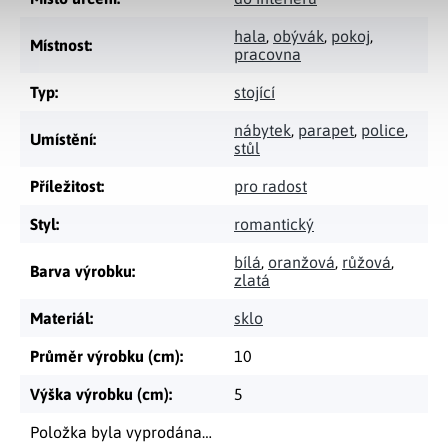
hala
,
obývák
,
pokoj
,
Místnost
:
pracovna
Typ
:
stojící
nábytek
,
parapet
,
police
,
Umístění
:
stůl
Příležitost
:
pro radost
Styl
:
romantický
bílá
,
oranžová
,
růžová
,
Barva výrobku
:
zlatá
Materiál
:
sklo
Průměr výrobku (cm)
:
10
Výška výrobku (cm)
:
5
Položka byla vyprodána…