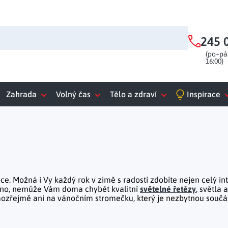
245 
Zahrada
Volný čas
Tělo a zdraví
Inspirace
Domácí elektro
Prostírání a stolování
Nábytek do předsíně
Zahradní nábytek
Cestování
Zahradní dekorace
Fitness a sport
Kempování
Baterie a nabíječky
Běhouny na stůl
Botníky
Ochranné obaly
Předsíňové skříně do chodby i haly
Etažéry
Slunečníky
Košíky na ovoce
Stínící plachty
|
|
|
|
|
|
|
|
|
Kufry
Pítka a krmítka pro ptáky
Ručníky
Fitness pomůcky
Trenažéry
|
|
Elektrické topení a klimatizace
Podsedáky
Předsíňové stěny a sestavy
Zahradní lehátka
Podtácky
Zahradní sestavy
Prostírání
|
|
|
|
|
|
Interiérové osvětlení
Stojany a vložky do botníků
Zahradní altány
Vysavače
|
Kreativní tvoření
Ložnice a šatna
Uchovávání potravin
Kuchyňský nábytek
Dílna a nářadí
Zdravotní pomůcky
Vše pro zahradní párty
Diamantové malování
ce. Možná i Vy každý rok v zimě s radostí zdobíte nejen celý
in
Fontány a kašny
Peřiny a polštáře
Boxy a dózy
Kuchyňské skřínky
Multifunkční nářadí
Dávkovače léků
Chladící tašky
Zdravotnické přístroje
Věšáky a organizéry
Pracovní pomůcky
Termo mísy
|
|
|
|
|
|
|
|
|
|
 ano, nemůže Vám doma chybět kvalitní
světelné řetězy
, světla 
Žehlení prádla
Chlebníky
Kuchyňské vozíky a servírovací stolky
Ruční nářadí
Bandáže a ortézy
Náplasti, obvazy a obinadla
|
|
|
mozřejmě ani na vánočním stromečku, který je nezbytnou součás
Jídelní stoly
Ortopedické pomůcky
Barové stoly
Pomůcky pro seniory
Kuchyňské komody
|
|
|
|
Kuchyňské police a regály
Výprodej
Figurky a sošky
Pečení a vaření
Nábytek do obýváku
Kancelář a komunikace