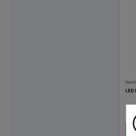
Weltb
LED 
Skl
10 a