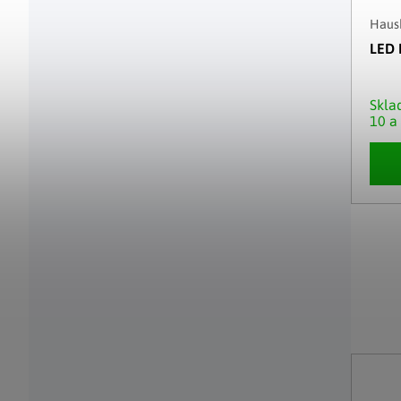
Haush
LED 
Skl
10 a