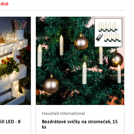
edně
Adventní kalendáře
Adventní svícny
|
|
Adventní věnce
Vánoční osvětlení
|
|
Vánoční ozdoby
Vánoční vesnička
|
Haushalt International
50 LED - 8
Bezdrátové svíčky na stromeček, 15
ks