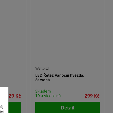
Weltbild
LED Řetěz Vánoční hvězda,
červená
Skladem
629 Kč
299 Kč
10 a více kusů
vůj
Detail
jej