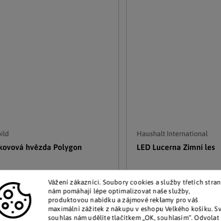
ild
Haushalt International
kovová hvězda Polygon
LED Lucerna Zimní les
adem
Skladem
Vážení zákazníci. Soubory cookies a služby třetích stran
759 Kč
 více kusů
(10 ks)
nám pomáhají lépe optimalizovat naše služby,
produktovou nabídku a zájmové reklamy pro váš
maximální zážitek z nákupu v eshopu Velkého košíku. S
Detail
Detail
souhlas nám udělíte tlačítkem „OK, souhlasím“. Odvolat 