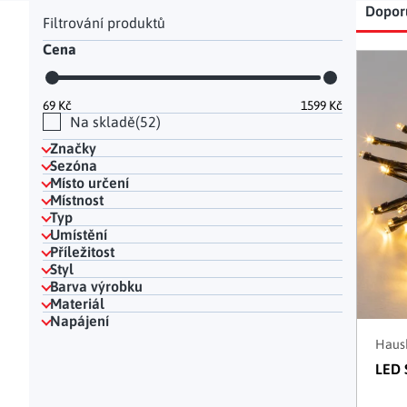
Postranní panel
Řaz
Dopor
Hodinky a bižuterie
Dekorace na hrob
Kuchyňské police
Doplňky
Drobné organizéry
Ohniště
Úložné boxy
|
Cena
Výp
69
Kč
1599
Kč
Na skladě
52
Značky
Sezóna
Místo určení
Místnost
Typ
Umístění
Příležitost
Styl
Barva výrobku
Materiál
Napájení
Haush
LED 