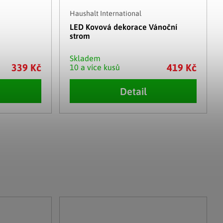
Haushalt International
LED Kovová dekorace Vánoční
strom
Skladem
339 Kč
419 Kč
10 a více kusů
Detail