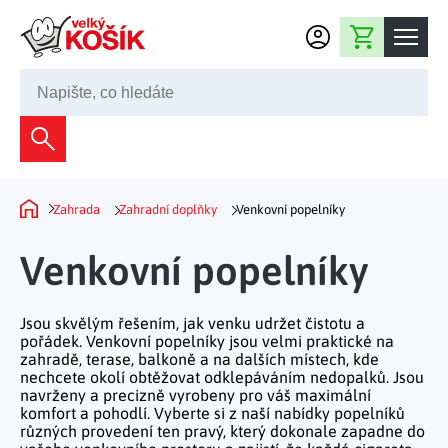
Přejít na obsah
Nákupní košík
245 008 200
Dekorace
Bytové dekorace
Domácnost
Zahrada
Zahradní doplňky
Venkovní popelníky
Domů
Zahradní dekorace
Bytový textil
Kuchyně
Venkovní popelníky
Květiny a věnce
Domácí elektro
Kuchyňské pomůcky
Nábytek
Světelné dekorace
Jsou skvělým řešením, jak venku udržet čistotu a
Předsíň a chodba
Prostírání a stolování
pořádek. Venkovní popelníky jsou velmi praktické na
Koupelnový nábytek
Zahrada
Fontány a kašny
zahradě, terase, balkoně a na dalších místech, kde
Koupelna a záchod
Příprava nápojů
nechcete okolí obtěžovat odklepáváním nedopalků. Jsou
Nábytek do předsíně
navrženy a precizně vyrobeny pro váš maximální
Velikonoční dekorace
Zahradní doplňky
Volný čas
Ložnice a šatna
komfort a pohodlí. Vyberte si z naší nabídky popelníků
Grilování a smažení
Nábytek do ložnice
různých provedení ten pravý, který dokonale zapadne do
Dekorace na hrob
Zahradní nábytek
Úklidové prostředky
Auto příslušenství