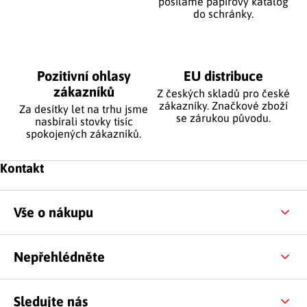
posíláme papírový katalog
do schránky.
Pozitivní ohlasy
EU distribuce
zákazníků
Z českých skladů pro české
zákazníky. Značkové zboží
Za desítky let na trhu jsme
se zárukou původu.
nasbírali stovky tisíc
spokojených zákazníků.
Zápatí
Kontakt
Vše o nákupu
Nepřehlédněte
Sledujte nás