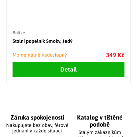
Boltze
Stolní popelník Smoky, šedý
349 Kč
Momentálně nedostupný
Detail
Ovládací prvky výpisu
Záruka spokojenosti
Katalog v tištěné
podobě
Nakupujete bez obav, férové
jednání v každé situaci.
Stálým zákazníkům