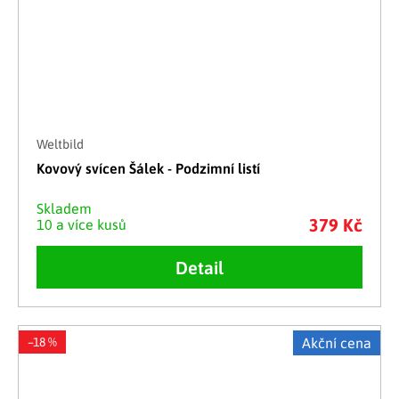
Weltbild
Kovový svícen Šálek - Podzimní listí
Skladem
379 Kč
10 a více kusů
Detail
–18 %
Akční cena