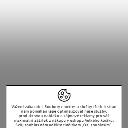
Vážení zákazníci. Soubory cookies a služby třetích stran
nám pomáhají lépe optimalizovat naše služby,
produktovou nabídku a zájmové reklamy pro váš
Die moderne Hausfrau
maximální zážitek z nákupu v eshopu Velkého košíku.
Svícen Atmosféra
Svůj souhlas nám udělíte tlačítkem „OK, souhlasím“.