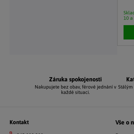
Skl
10 a
Ovláda
Záruka spokojenosti
Ka
Nakupujete bez obav, férové jednání v
Stálým
každé situaci.
Zápatí
Vše o 
Kontakt