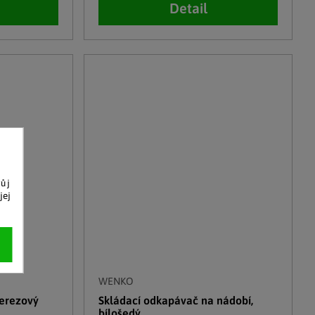
Detail
vůj
jej
WENKO
erezový
Skládací odkapávač na nádobí,
bílošedý