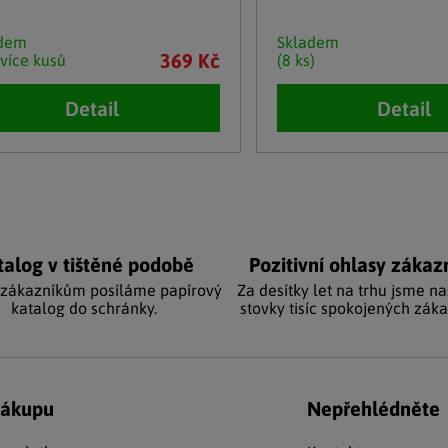
adem
Skladem
369 Kč
 více kusů
(8 ks)
Detail
Detail
cí prvky výpisu
talog v tištěné podobě
Pozitivní ohlasy zákaz
 zákazníkům posíláme papírový
Za desítky let na trhu jsme na
katalog do schránky.
stovky tisíc spokojených záka
nákupu
Nepřehlédněte