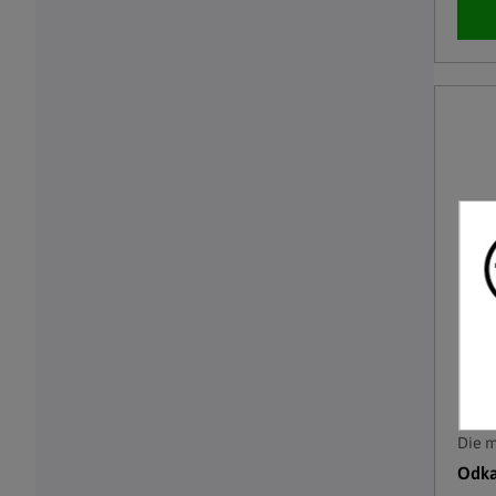
Die 
Odka