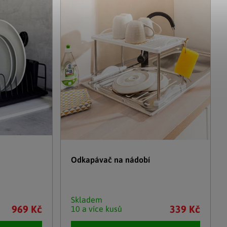
Adventní kalendáře
Adventní svícny
|
|
Adventní věnce
Vánoční osvětlení
|
|
Vánoční ozdoby
Vánoční vesnička
|
Odkapávač na nádobí
Skladem
969 Kč
339 Kč
10 a více kusů