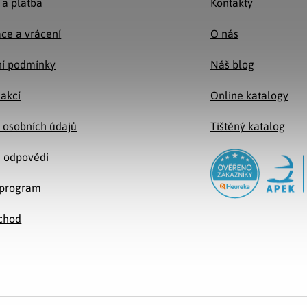
 a platba
Kontakty
ce a vrácení
O nás
í podmínky
Náš blog
 akcí
Online katalogy
 osobních údajů
Tištěný katalog
a odpovědi
e program
chod