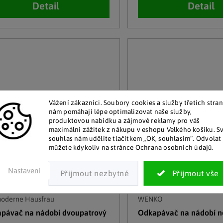
Detail
Detail
Vážení zákazníci. Soubory cookies a služby třetích stran
nám pomáhají lépe optimalizovat naše služby,
produktovou nabídku a zájmové reklamy pro váš
maximální zážitek z nákupu v eshopu Velkého košíku. S
souhlas nám udělíte tlačítkem „OK, souhlasím“. Odvolat 
můžete kdykoliv na stránce Ochrana osobních údajů.
Nastavení
moderne Hausfrau
WENKO
pávač na nádobí dvoupatrový
Odkapávač na nádobí n