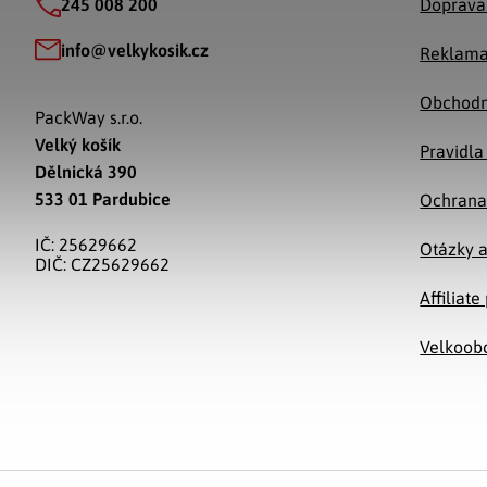
245 008 200
Doprava
info
@
velkykosik.cz
Reklama
Obchodn
PackWay s.r.o.
Velký košík
Pravidla
Dělnická 390
533 01 Pardubice
Ochrana
IČ: 25629662
Otázky 
DIČ: CZ25629662
Affiliat
Velkoob