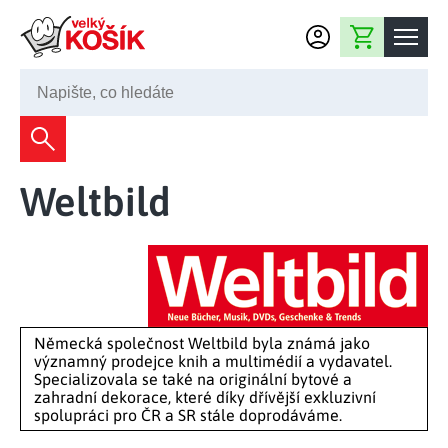
Přejít na obsah
Nákupní košík
245 008 200
Dekorace
Weltbild
Bytové dekorace
Domácnost
Zahradní dekorace
Bytový textil
Kuchyně
Květiny a věnce
Domácí elektro
Kuchyňské pomůcky
Nábytek
Světelné dekorace
Předsíň a chodba
Prostírání a stolování
Německá společnost Weltbild byla známá jako
Koupelnový nábytek
Zahrada
Fontány a kašny
významný prodejce knih a multimédií a vydavatel.
Koupelna a záchod
Příprava nápojů
Specializovala se také na originální bytové a
Nábytek do předsíně
Velikonoční dekorace
Zahradní doplňky
zahradní dekorace, které díky dřívější exkluzivní
Volný čas
Ložnice a šatna
spolupráci pro ČR a SR stále doprodáváme.
Grilování a smažení
Nábytek do ložnice
Dekorace na hrob
Zahradní nábytek
Úklidové prostředky
Auto příslušenství