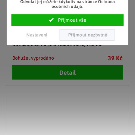
Odvolat jej můžete kdykoliv na stránce Ochrana
osobních údajů.
Nastavení
Weltbild
XXL sklenice na sekt Hodně štěstí, 740 ml
39 Kč
Bohužel vyprodáno
Detail