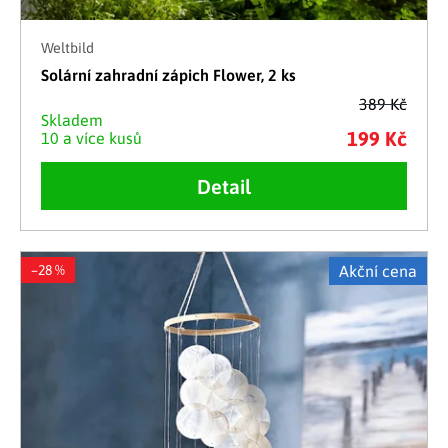
Weltbild
Solární zahradní zápich Flower, 2 ks
389 Kč
Skladem
199 Kč
10 a více kusů
Detail
–28 %
Akční cena