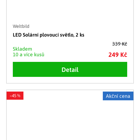
Weltbild
LED Solární plovoucí světlo, 2 ks
339 Kč
Skladem
249 Kč
10 a více kusů
Detail
–45 %
Akční cena