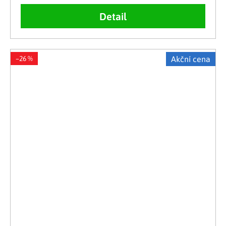
Detail
–26 %
Akční cena