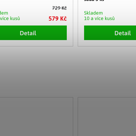
729 Kč
adem
Skladem
579 Kč
 více kusů
10 a více kusů
Detail
Detail