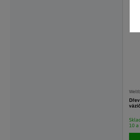
Weltb
Dřev
vázi
Skl
10 a