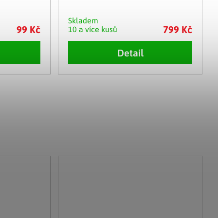
Skladem
99 Kč
799 Kč
10 a více kusů
Detail