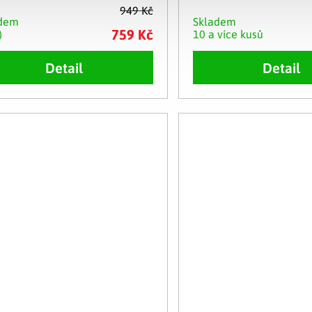
949 Kč
adem
Skladem
759 Kč
)
10 a více kusů
Detail
Detail