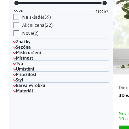
Hodinky a bižuterie
Dekorace na hrob
Kuchyňské police
Doplňky
Drobné organizéry
Ohniště
Úložné boxy
|
99
Kč
2199
Kč
Na skladě
59
Akční cena
22
Nové
2
Značky
Sezóna
Místo určení
Místnost
Typ
Umístění
Příležitost
Styl
Barva výrobku
Die 
Materiál
3D v
Skl
10 a