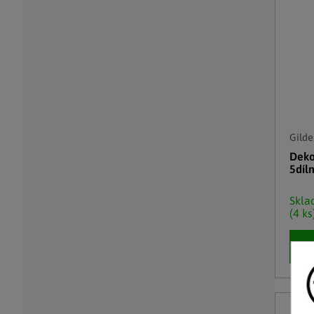
Gilde
Deko
5díl
Skl
(4 ks