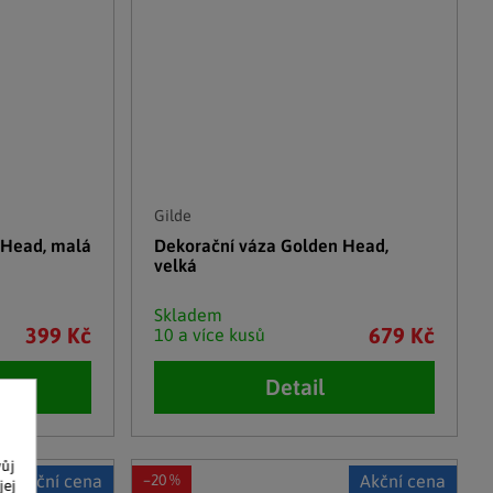
Gilde
 Head, malá
Dekorační váza Golden Head,
velká
Skladem
399 Kč
679 Kč
10 a více kusů
Detail
vůj
Akční cena
–20 %
Akční cena
jej