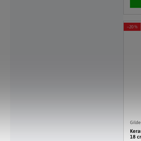
–20 %
Gilde
Kera
18 