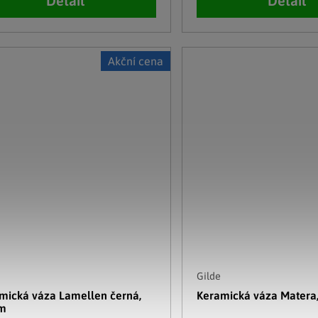
Detail
Detail
Akční cena
Gilde
mická váza Lamellen černá,
Keramická váza Matera
cm