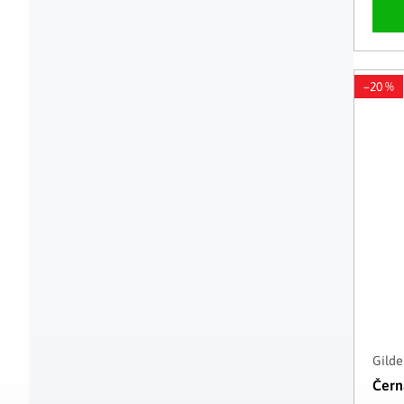
–20 %
Gilde
Čern