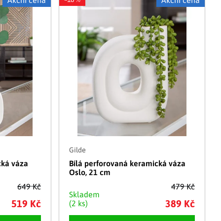
Akční cena
Akční cena
Adventní kalendáře
Adventní svícny
|
|
Adventní věnce
Vánoční osvětlení
|
|
Vánoční ozdoby
Vánoční vesnička
|
Gilde
cká váza
Bílá perforovaná keramická váza
Oslo, 21 cm
649 Kč
479 Kč
Skladem
519 Kč
389 Kč
(2 ks)