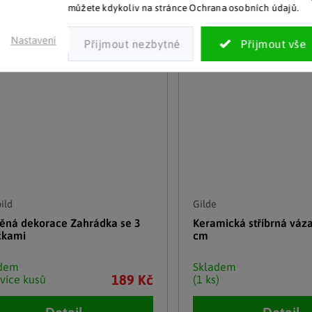
můžete kdykoliv na stránce Ochrana osobních údajů.
Nastavení
ild
Gilde
ěná dekorace Zahrádka se 3
Keramická stříbrná váza
čkami
cm
adem
Skladem
189 Kč
 více kusů
(1 ks)