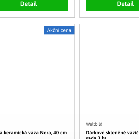
Detail
Detail
Akční cena
Weltbild
á keramická váza Nera, 40 cm
Dárkové skleněné vázičk
sada 3 ks