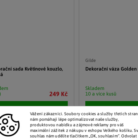
Gilde
rační sada Květinové kouzlo,
Dekorační váza Golden
ná
adem
Skladem
249 Kč
)
10 a více kusů
Detail
Detail
Vážení zákazníci. Soubory cookies a služby třetích stran
nám pomáhají lépe optimalizovat naše služby,
produktovou nabídku a zájmové reklamy pro váš
maximální zážitek z nákupu v eshopu Velkého košíku. S
–20 %
souhlas nám udělíte tlačítkem „OK, souhlasím“. Odvolat 