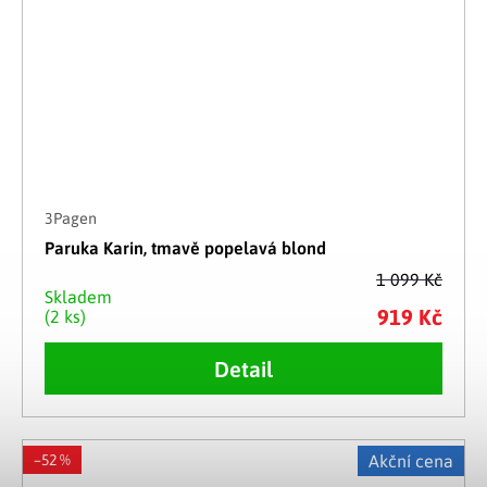
3Pagen
Paruka Karin, tmavě popelavá blond
1 099 Kč
Skladem
919 Kč
(2 ks)
Detail
–52 %
Akční cena