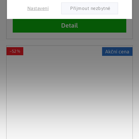
Skladem
Nastavení
719 Kč
(2 ks)
Detail
–52 %
Akční cena