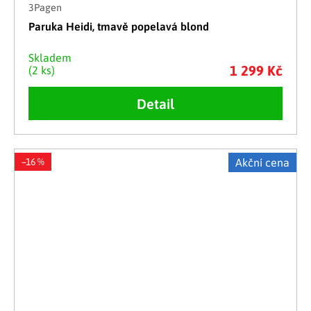
3Pagen
Paruka Heidi, tmavě popelavá blond
Skladem
1 299 Kč
(2 ks)
Detail
–16 %
Akční cena