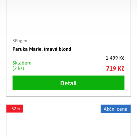
3Pagen
Paruka Marie, tmavá blond
1 499 Kč
Skladem
719 Kč
(2 ks)
Detail
–52 %
Akční cena