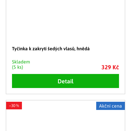
Tyčinka k zakrytí šedých vlasů, hnědá
Skladem
329 Kč
(5 ks)
Detail
–30 %
Akční cena