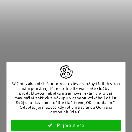
Vážení zákazníci. Soubory cookies a služby třetích stran
nám pomáhají lépe optimalizovat naše služby,
produktovou nabídku a zájmové reklamy pro váš
maximální zážitek z nákupu v eshopu Velkého košíku.
Svůj souhlas nám udělíte tlačítkem „OK, souhlasím“.
Odvolat jej můžete kdykoliv na stránce Ochrana
osobních údajů.
3Pagen
Paruka Marie, středně blond
1 499 Kč