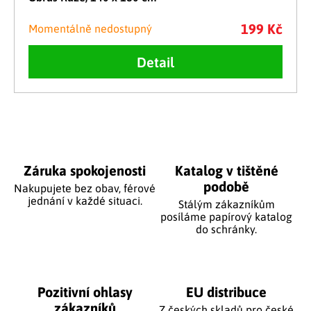
199 Kč
Momentálně nedostupný
Detail
Ovládací prvky výpisu
Záruka spokojenosti
Katalog v tištěné
podobě
Nakupujete bez obav, férové
jednání v každé situaci.
Stálým zákazníkům
posíláme papírový katalog
do schránky.
Pozitivní ohlasy
EU distribuce
zákazníků
Z českých skladů pro české