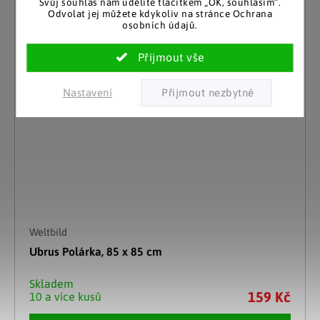
Svůj souhlas nám udělíte tlačítkem „OK, souhlasím“.
Odvolat jej můžete kdykoliv na stránce Ochrana
osobních údajů.
Nastavení
Weltbild
Ubrus Polárka, 85 x 85 cm
Skladem
159 Kč
10 a více kusů