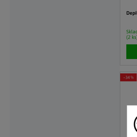
Depi
Skl
(2 ks
–34 %