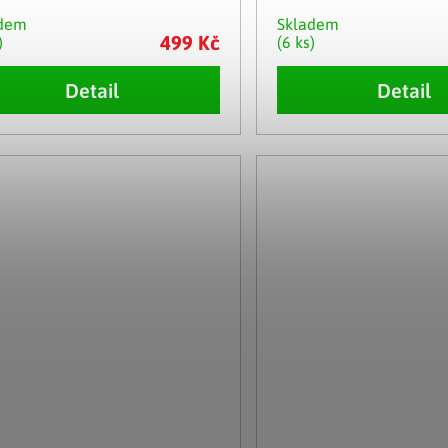
adem
Skladem
499 Kč
)
(6 ks)
Detail
Detail