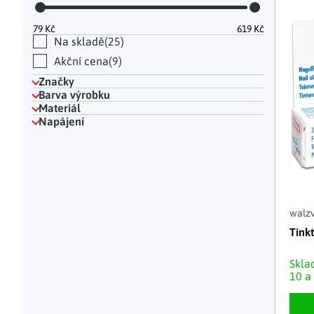
Hodinky a bižuterie
Dekorace na hrob
Kuchyňské police
Doplňky
Drobné organizéry
Ohniště
Úložné boxy
|
79
Kč
619
Kč
Na skladě
25
Akční cena
9
Značky
Barva výrobku
Materiál
Napájení
walzv
Tink
Skl
10 a