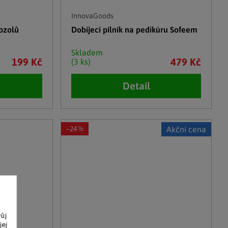
InnovaGoods
ozolů
Dobíjecí pilník na pedikúru Sofeem
Skladem
199 Kč
479 Kč
(3 ks)
Detail
–24 %
Akční cena
vůj
jej