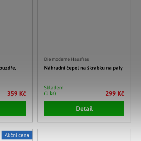
Die moderne Hausfrau
ouzdře,
Náhradní čepel na škrabku na paty
Skladem
359 Kč
299 Kč
(1 ks)
Detail
Akční cena