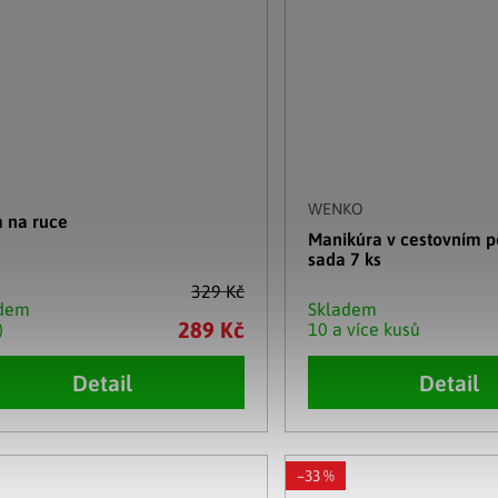
WENKO
 na ruce
Manikúra v cestovním p
sada 7 ks
329 Kč
adem
Skladem
289 Kč
)
10 a více kusů
Detail
Detail
–33 %