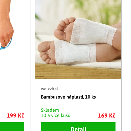
Adventní kalendáře
Adventní svícny
|
|
Adventní věnce
Vánoční osvětlení
|
|
Vánoční ozdoby
Vánoční vesnička
|
walzvital
Bambusové náplasti, 10 ks
Skladem
199 Kč
169 Kč
10 a více kusů
Detail