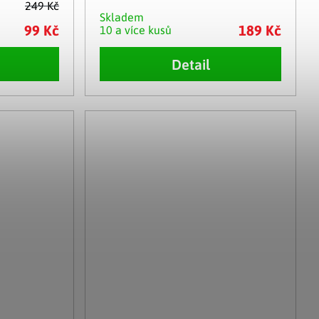
249 Kč
Skladem
99 Kč
189 Kč
10 a více kusů
Detail