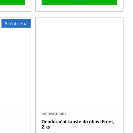
Akční cena
InnovaGoods
Deodorační kapsle do obuvi Froes,
2 ks