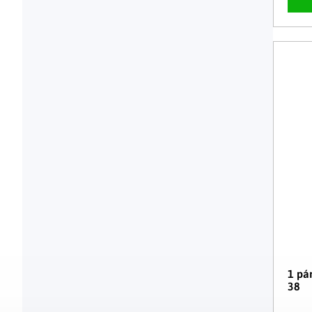
1 pár
38