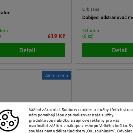
Orbisana
látor
Dobíjecí odstraňovač m
adem
Skladem
619 Kč
)
(6 ks)
Detail
Detail
Akční cena
Vážení zákazníci. Soubory cookies a služby třetích stran
nám pomáhají lépe optimalizovat naše služby,
produktovou nabídku a zájmové reklamy pro váš
maximální zážitek z nákupu v eshopu Velkého košíku. S
souhlas nám udělíte tlačítkem „OK, souhlasím“. Odvolat 