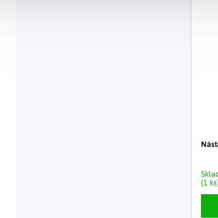
Nást
Skl
(1 ks