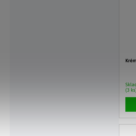
Krém
Skl
(3 ks