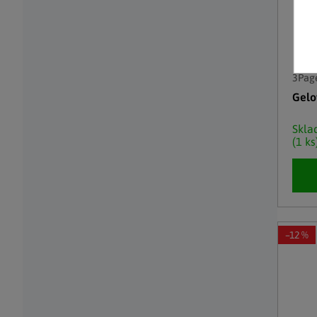
3Pag
Gelo
Skl
(1 ks
–12 %