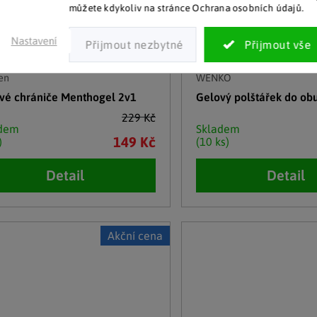
můžete kdykoliv na stránce Ochrana osobních údajů.
Nastavení
en
WENKO
vé chrániče Menthogel 2v1
Gelový polštářek do obu
229 Kč
adem
Skladem
149 Kč
)
(10 ks)
Detail
Detail
Akční cena