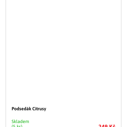
Podsedák Citrusy
Skladem
249 Kč
(5 ks)