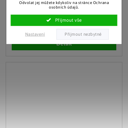
Odvolat jej můžete kdykoliv na stránce Ochrana
Die moderne Hausfrau
osobních údajů.
Podsedák Limetka
Skladem
229 Kč
10 a více kusů
Nastavení
Detail