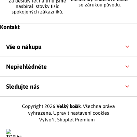
Za desítky let na trhu jsme
se zárukou původu.
nasbírali stovky tisíc
spokojených zákazníků.
Zápatí
Kontakt
Vše o nákupu
Nepřehlédněte
Sledujte nás
Copyright 2026
Velký košík
. Všechna práva
vyhrazena.
Upravit nastavení cookies
Vytvořil Shoptet Premium