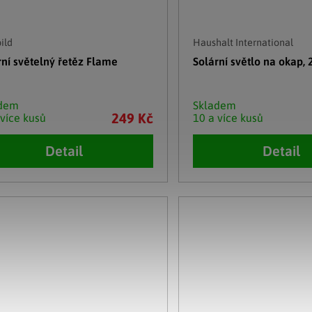
ild
Haushalt International
rní světelný řetěz Flame
Solární světlo na okap, 
adem
Skladem
249 Kč
 více kusů
10 a více kusů
Detail
Detail