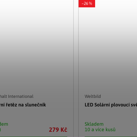
–26 %
alt International
Weltbild
rní řetěz na slunečník
LED Solární plovoucí svě
adem
Skladem
279 Kč
)
10 a více kusů