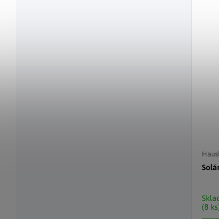
Haush
Solá
Skl
(8 ks