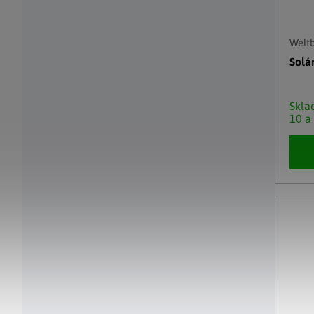
Weltb
Solá
Skl
10 a