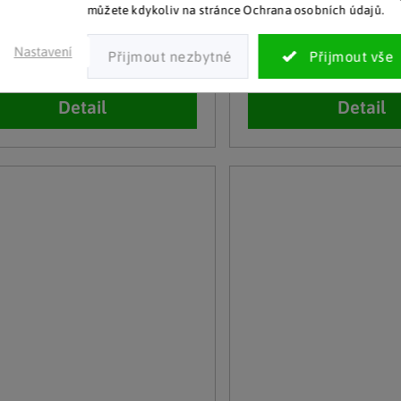
můžete kdykoliv na stránce Ochrana osobních údajů.
adem
Skladem
Nastavení
549 Kč
 více kusů
10 a více kusů
Detail
Detail