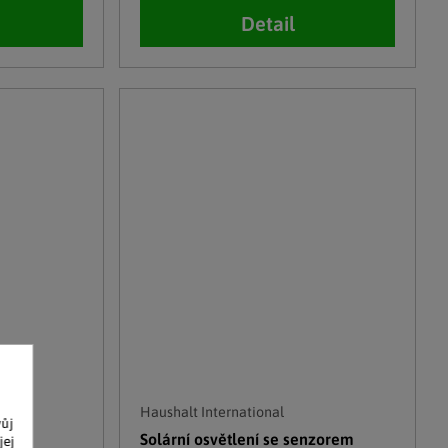
Detail
Haushalt International
ichem
vůj
Solární osvětlení se senzorem
jej