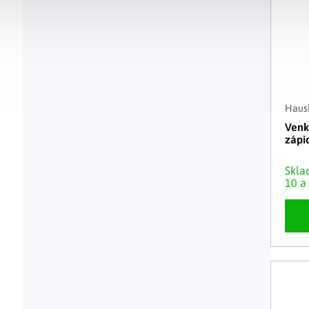
Haush
Venk
záp
Skl
10 a