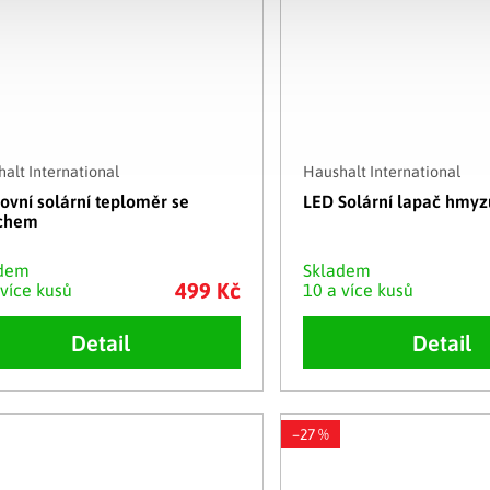
alt International
Haushalt International
ovní solární teploměr se
LED Solární lapač hmyz
ichem
adem
Skladem
499 Kč
 více kusů
10 a více kusů
Detail
Detail
–27 %