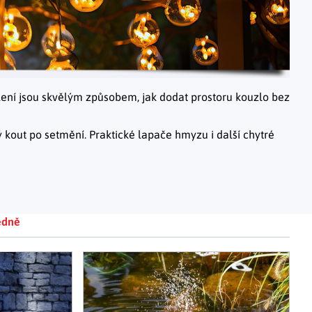
Adventní kalendáře
Adventní svícny
|
|
Adventní věnce
Vánoční osvětlení
|
|
Vánoční ozdoby
Vánoční vesnička
|
lení jsou skvělým způsobem, jak dodat prostoru kouzlo bez
dý kout po setmění. Praktické lapače hmyzu i další chytré
edně