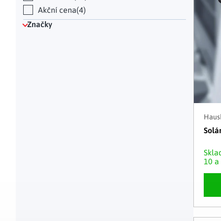
Akční cena
4
Značky
Haush
Solár
Skl
10 a