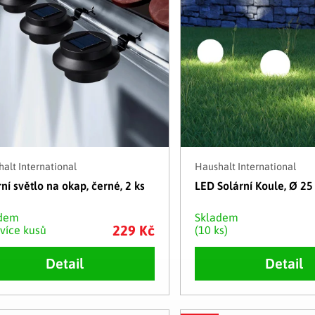
alt International
Haushalt International
ní světlo na okap, černé, 2 ks
LED Solární Koule, Ø 2
adem
Skladem
229 Kč
 více kusů
(10 ks)
Detail
Detail