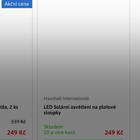
Akční cena
Haushalt International
tlo, 2 ks
LED Solární osvětlení na plotové
sloupky
339 Kč
Skladem
249 Kč
249 Kč
10 a více kusů