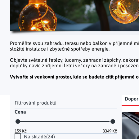
Hodinky a bižuterie
Dekorace na hrob
Kuchyňské police
Doplňky
Drobné organizéry
Ohniště
Úložné boxy
|
Proměňte svou zahradu, terasu nebo balkon v příjemné mís
složité instalace i zbytečné spotřeby energie.
Objevte světelné řetězy, lucerny, zahradní zápichy, dekorat
doplňky navíc zpříjemní letní večery na zahradě i posezení 
Vytvořte si venkovní prostor, kde se budete cítit příjemně 
Postranní panel
Řaz
Dopor
Cena
Výp
159
Kč
3349
Kč
Na skladě
24