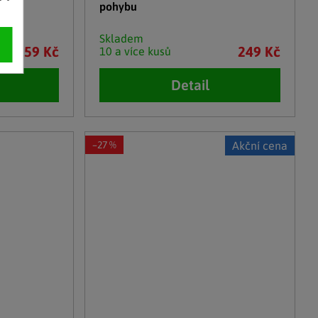
pohybu
Skladem
159 Kč
249 Kč
10 a více kusů
Detail
–27 %
Akční cena