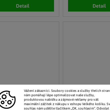
Detail
Detail
Vážení zákazníci. Soubory cookies a služby třetích stran
nám pomáhají lépe optimalizovat naše služby,
produktovou nabídku a zájmové reklamy pro váš
alt International
Solární lucerna se záp
maximální zážitek z nákupu v eshopu Velkého košíku. S
oucí světlo do bazénu
souhlas nám udělíte tlačítkem „OK, souhlasím“. Odvolat 