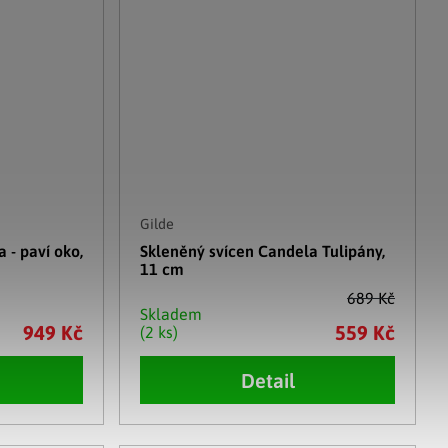
Gilde
 - paví oko,
Skleněný svícen Candela Tulipány,
11 cm
689 Kč
Skladem
949 Kč
559 Kč
(2 ks)
Detail