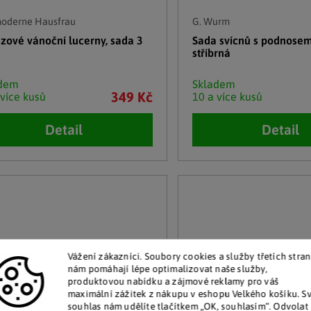
moderne Hausfrau
G. Wurm
zové vánoční lucerny, sada 3
Sada svícnů s podnosem
stříbrná
adem
Skladem
349 Kč
 více kusů
10 a více kusů
Detail
Detail
Vážení zákazníci. Soubory cookies a služby třetích stran
nám pomáhají lépe optimalizovat naše služby,
produktovou nabídku a zájmové reklamy pro váš
maximální zážitek z nákupu v eshopu Velkého košíku. S
souhlas nám udělíte tlačítkem „OK, souhlasím“. Odvolat 