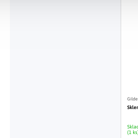
Gilde
Skle
Skl
(1 ks