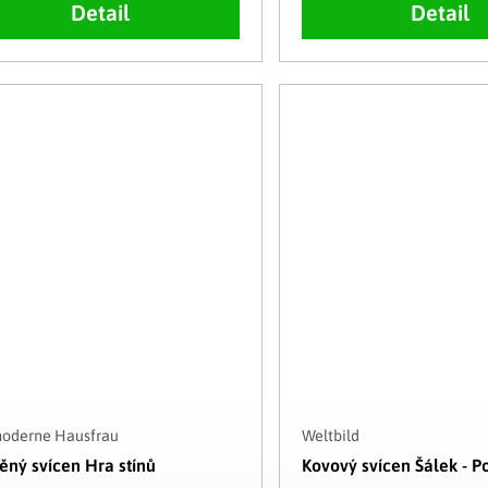
Detail
Detail
moderne Hausfrau
Weltbild
ěný svícen Hra stínů
Kovový svícen Šálek - Po