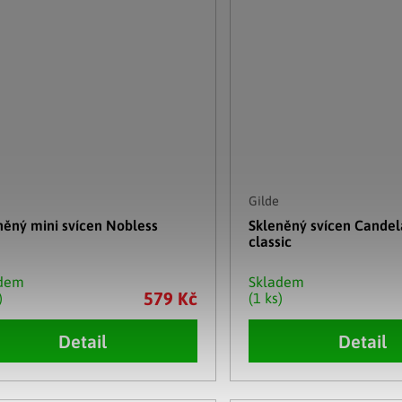
Gilde
něný mini svícen Nobless
Skleněný svícen Candela
classic
adem
Skladem
579 Kč
)
(1 ks)
Detail
Detail