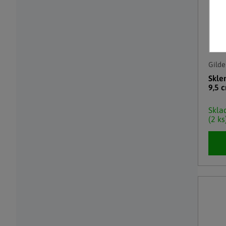
Gilde
Skle
9,5 
Skl
(2 ks