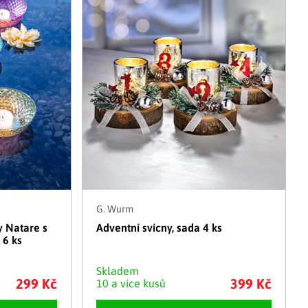
Adventní kalendáře
Adventní svícny
|
|
Adventní věnce
Vánoční osvětlení
|
|
Vánoční ozdoby
Vánoční vesnička
|
G. Wurm
y Natare s
Adventní svícny, sada 4 ks
 6 ks
Skladem
299 Kč
399 Kč
10 a více kusů