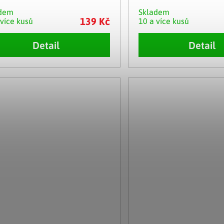
adem
Skladem
139 Kč
 více kusů
10 a více kusů
Detail
Detail