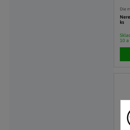
Die 
Nere
ks
Skl
10 a