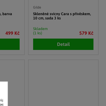
Gilde
, barva
Skleněné svícny Cara s přívěskem,
10 cm, sada 3 ks
Skladem
499 Kč
579 Kč
(1 ks)
Detail
vůj
jej