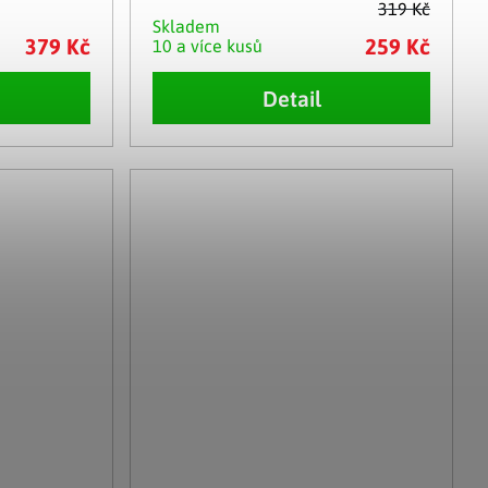
319 Kč
Skladem
379 Kč
259 Kč
10 a více kusů
Detail