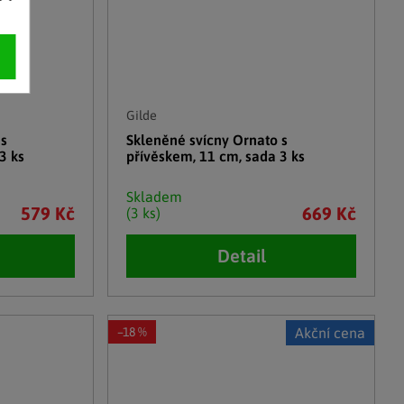
Gilde
 s
Skleněné svícny Ornato s
3 ks
přívěskem, 11 cm, sada 3 ks
Skladem
579 Kč
669 Kč
(3 ks)
Detail
–18 %
Akční cena