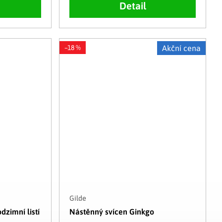
Detail
–18 %
Akční cena
Gilde
dzimní listí
Nástěnný svícen Ginkgo