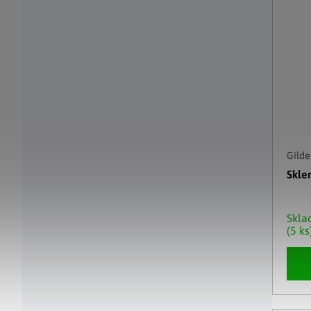
Gilde
Skle
Skl
(5 ks