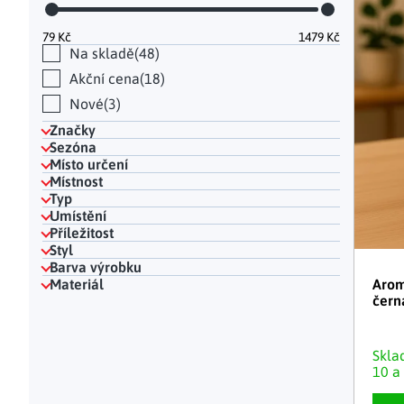
Hodinky a bižuterie
Dekorace na hrob
Kuchyňské police
Doplňky
Drobné organizéry
Ohniště
Úložné boxy
|
79
Kč
1479
Kč
Na skladě
48
Akční cena
18
Nové
3
Značky
Sezóna
Místo určení
Místnost
Typ
Umístění
Příležitost
Styl
Barva výrobku
Arom
Materiál
čern
Skl
10 a