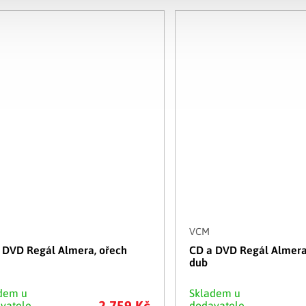
VCM
 DVD Regál Almera, ořech
CD a DVD Regál Almer
dub
dem u
Skladem u
2 759 Kč
vatele
dodavatele