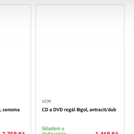
VCM
a, sonoma
CD a DVD regál Bigol, antracit/dub
Skladem u
2 759 Kč
1 469 Kč
dodavatele