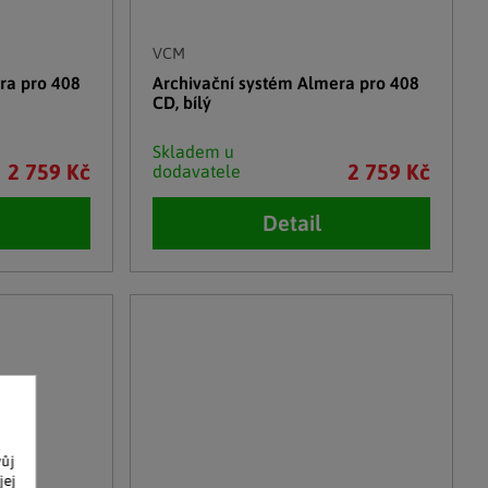
VCM
ra pro 408
Archivační systém Almera pro 408
CD, bílý
Skladem u
2 759 Kč
2 759 Kč
dodavatele
Detail
vůj
jej