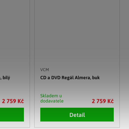
VCM
 bílý
CD a DVD Regál Almera, buk
Skladem u
2 759 Kč
2 759 Kč
dodavatele
Detail