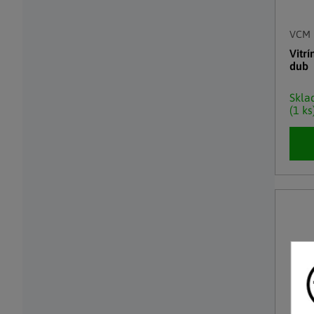
VCM
Vitr
dub
Skl
(1 ks