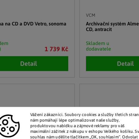
VCM
ína na CD a DVD Vetro, sonoma
Archivační systém Alme
CD, antracit
adem
Skladem u
1 739 Kč
)
dodavatele
Detail
Detail
Vážení zákazníci. Soubory cookies a služby třetích stran
nám pomáhají lépe optimalizovat naše služby,
produktovou nabídku a zájmové reklamy pro váš
maximální zážitek z nákupu v eshopu Velkého košíku. S
souhlas nám udělíte tlačítkem „OK, souhlasím“. Odvolat 