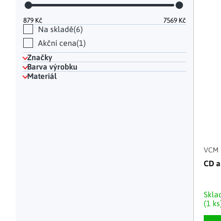
Hodinky a bižuterie
Dekorace na hrob
Kuchyňské police
Doplňky
Drobné organizéry
Ohniště
Úložné boxy
|
879
Kč
7569
Kč
Na skladě
6
Akční cena
1
Značky
Barva výrobku
Materiál
VCM
CD a
Skl
(1 ks