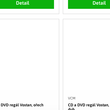
Detail
Detail
VCM
 DVD regál Vostan, ořech
CD a DVD regál Vostan
dub