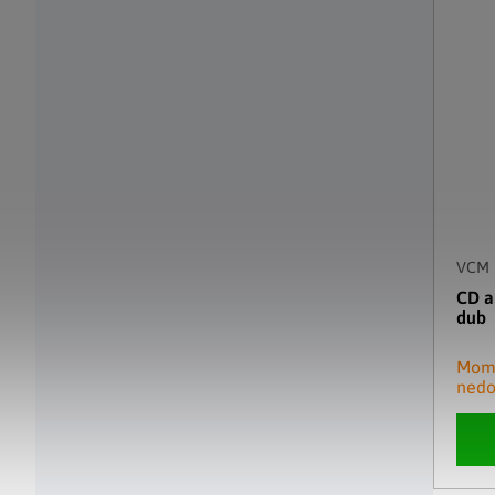
VCM
CD a
dub
Mom
nedo