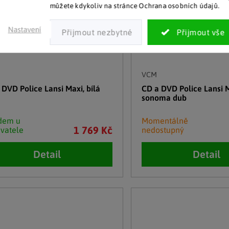
můžete kdykoliv na stránce Ochrana osobních údajů.
Nastavení
VCM
 DVD Police Lansi Maxi, bílá
CD a DVD Police Lansi M
sonoma dub
dem u
Momentálně
1 769 Kč
vatele
nedostupný
Detail
Detail