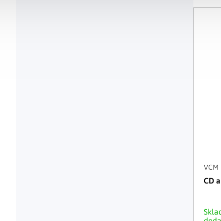
VCM
CD a
Skla
doda