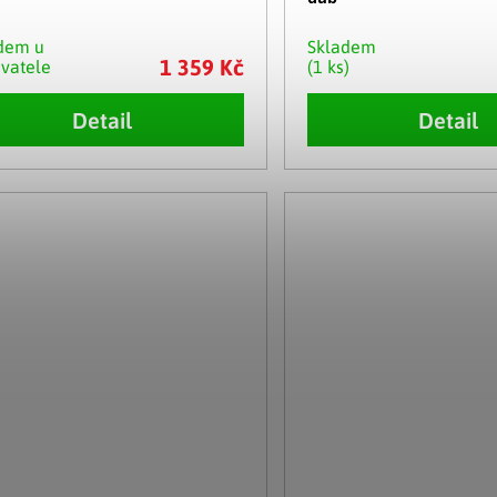
dem u
Skladem
1 359 Kč
vatele
(1 ks)
Detail
Detail