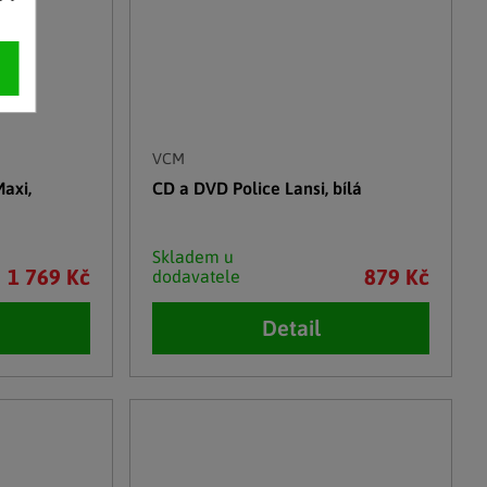
VCM
axi,
CD a DVD Police Lansi, bílá
Skladem u
1 769 Kč
879 Kč
dodavatele
Detail