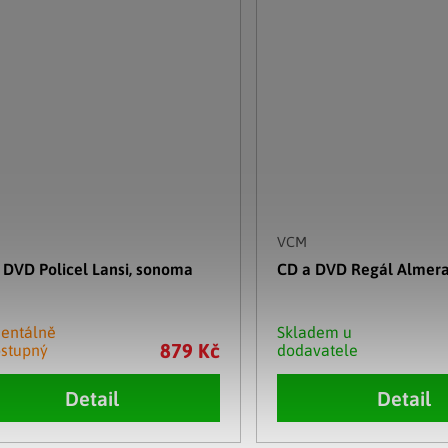
VCM
 DVD Policel Lansi, sonoma
CD a DVD Regál Almera,
entálně
Skladem u
879 Kč
stupný
dodavatele
Detail
Detail