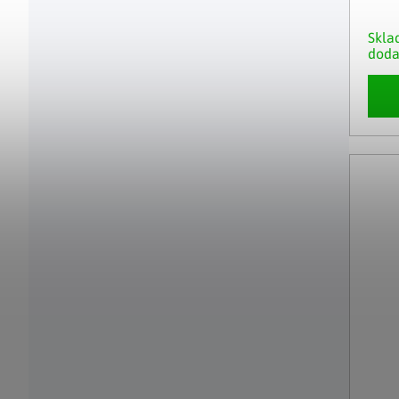
Skla
doda