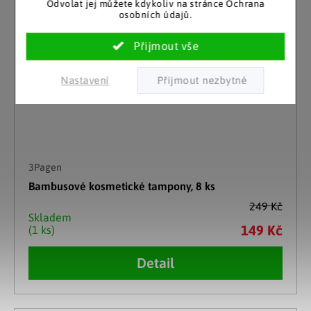
Odvolat jej můžete kdykoliv na stránce Ochrana
osobních údajů.
Nastavení
3Pagen
Bambusové kosmetické tampony, 8 ks
249 Kč
Skladem
149 Kč
(1 ks)
Detail