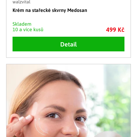
walzvital
Krém na stařecké skvrny Medosan
Skladem
499 Kč
10 a více kusů
Detail