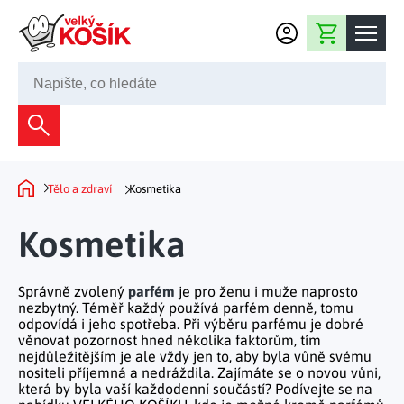
Přejít na obsah
Nákupní košík
245 008 200
Dekorace
Bytové dekorace
Domácnost
Tělo a zdraví
Kosmetika
Domů
Zahradní dekorace
Bytový textil
Kuchyně
Kosmetika
Květiny a věnce
Domácí elektro
Kuchyňské pomůcky
Nábytek
Světelné dekorace
Správně zvolený
parfém
je pro ženu i muže naprosto
Předsíň a chodba
Prostírání a stolování
nezbytný. Téměř každý používá parfém denně, tomu
Koupelnový nábytek
Zahrada
Fontány a kašny
odpovídá i jeho spotřeba. Při výběru parfému je dobré
Koupelna a záchod
Příprava nápojů
věnovat pozornost hned několika faktorům, tím
Nábytek do předsíně
nejdůležitějším je ale vždy jen to, aby byla vůně svému
Velikonoční dekorace
Zahradní doplňky
Volný čas
Ložnice a šatna
nositeli příjemná a nedráždila. Zajímáte se o novou vůni,
Grilování a smažení
Nábytek do ložnice
která by byla vaší každodenní součástí? Podívejte se na
Dekorace na hrob
Zahradní nábytek
Úklidové prostředky
Auto příslušenství