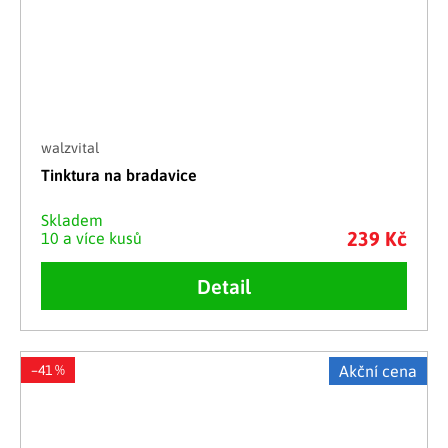
walzvital
Tinktura na bradavice
Skladem
239 Kč
10 a více kusů
Detail
–41 %
Akční cena