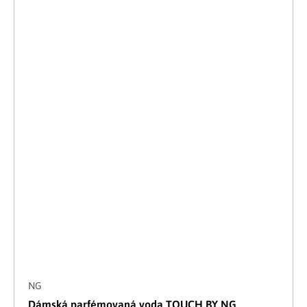
NG
Dámská parfémovaná voda TOUCH BY NG