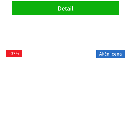
Detail
–37 %
Akční cena