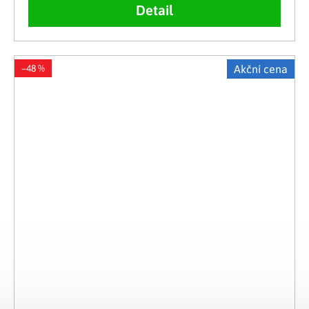
Detail
–48 %
Akční cena