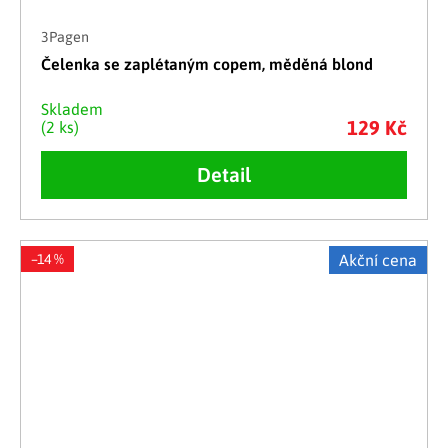
3Pagen
Čelenka se zaplétaným copem, měděná blond
Skladem
129 Kč
(2 ks)
Detail
–14 %
Akční cena