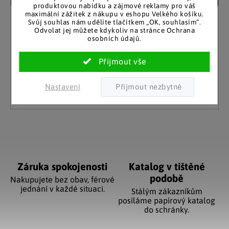
produktovou nabídku a zájmové reklamy pro váš
maximální zážitek z nákupu v eshopu Velkého košíku.
Svůj souhlas nám udělíte tlačítkem „OK, souhlasím“.
Nástěnný stůl Teala se zrcadlem, dub medový
Odvolat jej můžete kdykoliv na stránce Ochrana
osobních údajů.
Skladem
3 299 Kč
(1 ks)
Detail
Nastavení
Ovládací prvky výpisu
Záruka spokojenosti
Katalog v tištěné
podobě
Nakupujete bez obav, férové
jednání v každé situaci.
Stálým zákazníkům
posíláme papírový katalog
do schránky.