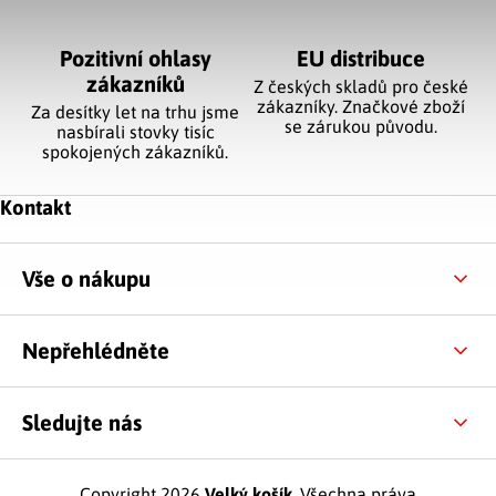
Pozitivní ohlasy
EU distribuce
zákazníků
Z českých skladů pro české
zákazníky. Značkové zboží
Za desítky let na trhu jsme
se zárukou původu.
nasbírali stovky tisíc
spokojených zákazníků.
Zápatí
Kontakt
Vše o nákupu
Nepřehlédněte
Sledujte nás
Copyright 2026
Velký košík
. Všechna práva