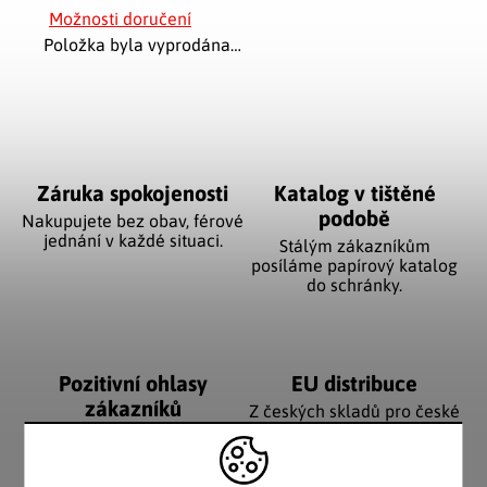
Možnosti doručení
Položka byla vyprodána…
Záruka spokojenosti
Katalog v tištěné
podobě
Nakupujete bez obav, férové
jednání v každé situaci.
Stálým zákazníkům
posíláme papírový katalog
do schránky.
Pozitivní ohlasy
EU distribuce
zákazníků
Z českých skladů pro české
zákazníky. Značkové zboží
Za desítky let na trhu jsme
se zárukou původu.
nasbírali stovky tisíc
spokojených zákazníků.