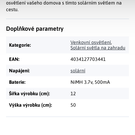
osvětlení vašeho domova s tímto solárním světlem na
cestu.
Doplňkové parametry
Venkovní osvětlení
,
Kategorie
:
Solární světla na zahradu
EAN
:
4034127703441
Napájení
:
solární
Baterie
:
NiMH 3.7v, 500mA
Šířka výrobku (cm)
:
12
Výška výrobku (cm)
:
50