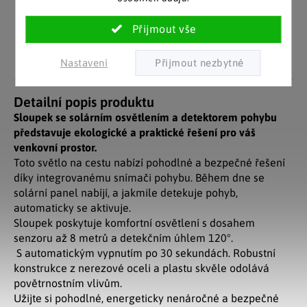
Pozitivní ohlasy
EU distribuce
zákazníků
Z českých skladů pro české
zákazníky. Značkové zboží
Za desítky let na trhu jsme
se zárukou původu.
nasbírali stovky tisíc
spokojených zákazníků.
Nastavení
Detailní popis produktu
Sloupek se solárním osvětlením a detektorem pohybu
představuje ekologické a praktické řešení pro váš
venkovní prostor.
Toto světlo na cestu nabízí pohodlné a bezpečné řešení
díky integrovanému snímači pohybu. Během dne se
solární panel nabíjí, a jakmile detekuje pohyb,
automaticky se aktivuje.
Sloupek poskytuje komfortní osvětlení s dosahem
senzoru až 8 metrů a detekčním úhlem 120°.
S automatickým vypnutím po 30 sekundách. Robustní
konstrukce z nerezové oceli a plastu skvěle odolává
povětrnostním vlivům.
Užijte si pohodlné, energeticky nenáročné a bezpečné