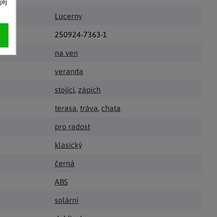
jej
Lucerny
250924-7363-1
na ven
veranda
stojící
,
zápich
terasa
,
tráva
,
chata
pro radost
klasický
černá
ABS
solární