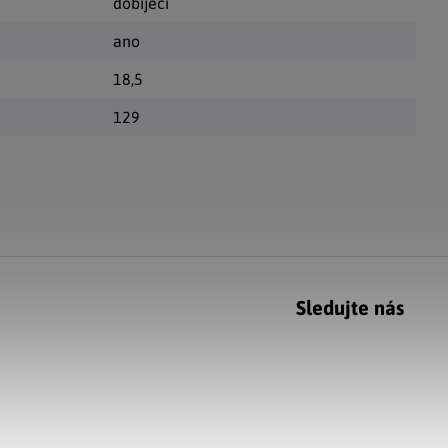
dobíjecí
ano
18,5
129
Sledujte nás