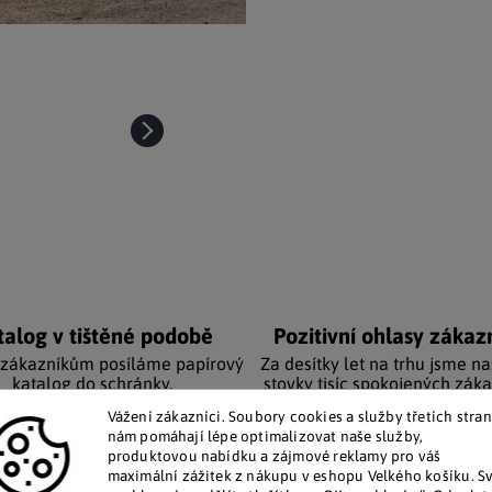
talog v tištěné podobě
Pozitivní ohlasy zákaz
 zákazníkům posíláme papírový
Za desítky let na trhu jsme na
katalog do schránky.
stovky tisíc spokojených záka
Vážení zákazníci. Soubory cookies a služby třetích stran
nám pomáhají lépe optimalizovat naše služby,
Doplňkové par
produktovou nabídku a zájmové reklamy pro váš
maximální zážitek z nákupu v eshopu Velkého košíku. S
osvětlením, ale také