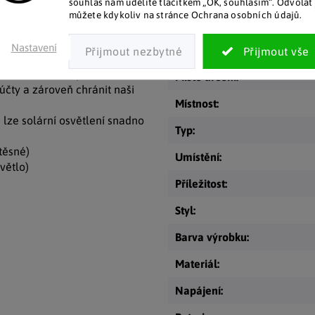
souhlas nám udělíte tlačítkem „OK, souhlasím“. Odvolat 
mínků v lucerně. Je ideální na
můžete kdykoliv na stránce Ochrana osobních údajů.
Kategorie
:
de vylepší celkovou
Nastavení
EAN
:
nají (UV jas nižší než 3 LUX),
ečního světla je efektivní a
Místo určení
:
 účty a zároveň chránit naši
Místnost
:
 lze solární osvětlení snadno
Typ
:
těsné)
Umístění
:
světlo)
Příležitost
:
Styl
:
Barva výrobku
:
Materiál
:
Napájení
: