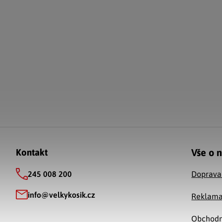
Zápatí
Vše o 
Kontakt
245 008 200
Doprava
info
@
velkykosik.cz
Reklama
Obchodn