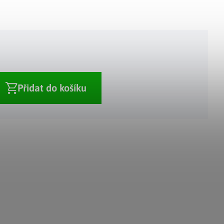
Adventní kalendáře
Adventní svícny
|
|
Adventní věnce
Vánoční osvětlení
|
|
Vánoční ozdoby
Vánoční vesnička
|
Přidat do košíku