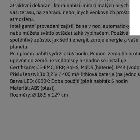
atraktivní dekorací, která nabízí imitaci malých bílých pla
vaši terasu, na zahradu nebo jiných venkovních prostor, k
atmosféru.
Inteligentní provedení zajistí, že se v noci automaticky zapí
nebo můžete světlo ovládat také vypínačem. Používání slun
spolehlivý způsob, jak šetřit energii, zdroje energie a vaše
planetu.
Po úplném nabití vydrží asi 6 hodin. Pomocí zemního hrotu
upevnit do země. Je vodotěsný a snadno se instaluje.
Certifikace: CE-EMC, ERP, RoHS, MSDS (baterie), IP44 (vodo
Příslušenství: 1x 3,2 V / 400 mA lithiová baterie (na jedno 
Barva LED: 6000K: Doba použití (plně nabitá): 6 hodin
Materiál: ABS (plast)
Rozměry: Ø 18,5 x 129 cm