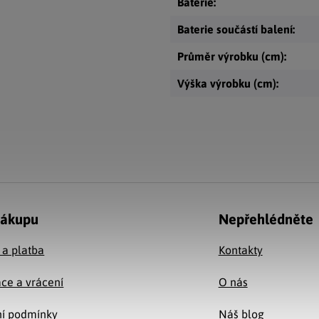
Baterie
:
Baterie součástí balení
:
Průměr výrobku (cm)
:
Výška výrobku (cm)
:
nákupu
Nepřehlédněte
 a platba
Kontakty
ce a vrácení
O nás
í podmínky
Náš blog