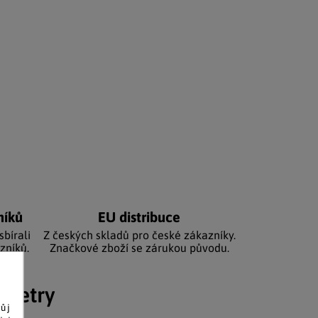
níků
EU distribuce
sbírali
Z českých skladů pro české zákazníky.
zníků.
Značkové zboží se zárukou původu.
ametry
vůj