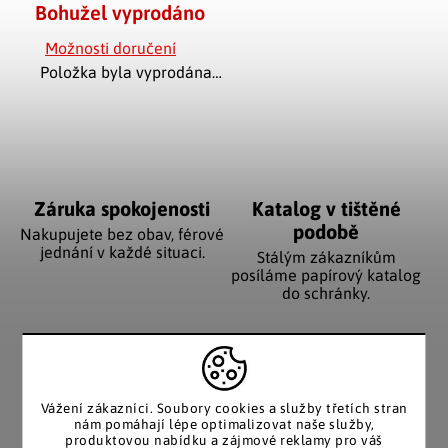
Bohužel vyprodáno
Možnosti doručení
Položka byla vyprodána…
Záruka spokojenosti
Katalog v tištěné
podobě
Nakupujete bez obav, férové
jednání v každé situaci.
Stálým zákazníkům
posíláme papírový katalog
do schránky.
Pozitivní ohlasy
EU distribuce
zákazníků
Vážení zákazníci. Soubory cookies a služby třetích stran
Z českých skladů pro české
nám pomáhají lépe optimalizovat naše služby,
zákazníky. Značkové zboží
Za desítky let na trhu jsme
produktovou nabídku a zájmové reklamy pro váš
se zárukou původu.