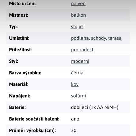
Místo určení
:
na ven
Místnost
:
balkon
Typ
:
stojící
Umístění
:
podlaha
,
schody
,
terasa
Příležitost
:
pro radost
Styl
:
moderní
Barva výrobku
:
černá
Materiál
:
kov
Napájení
:
solární
Baterie
:
dobíjecí (1x AA NiMH)
Baterie součástí balení
:
ano
Průměr výrobku (cm)
:
30