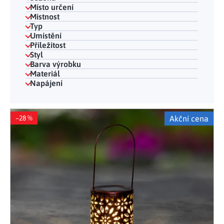
Místo určení
Místnost
Typ
Umístění
Příležitost
Styl
Barva výrobku
Materiál
Napájení
Výpis produktů
–28 %
Akční cena