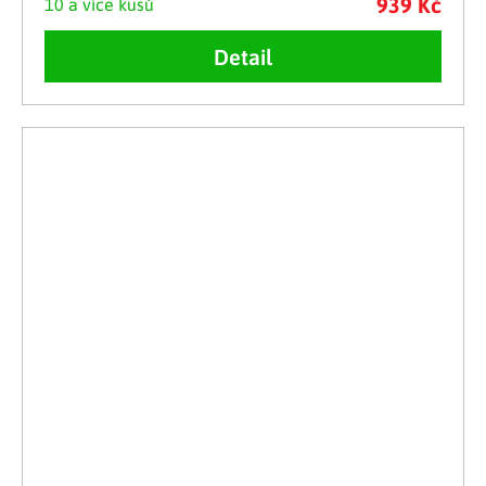
939 Kč
10 a více kusů
Detail