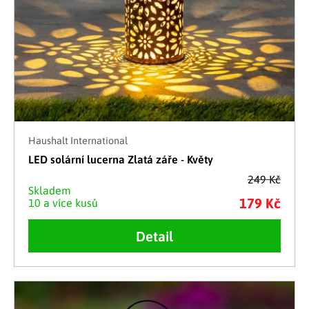
Haushalt International
LED solární lucerna Zlatá záře - Květy
249 Kč
Skladem
179 Kč
10 a více kusů
Detail