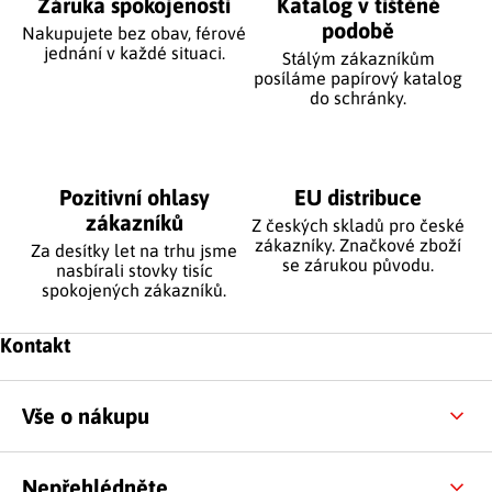
Záruka spokojenosti
Katalog v tištěné
podobě
Nakupujete bez obav, férové
jednání v každé situaci.
Stálým zákazníkům
posíláme papírový katalog
do schránky.
Pozitivní ohlasy
EU distribuce
zákazníků
Z českých skladů pro české
zákazníky. Značkové zboží
Za desítky let na trhu jsme
se zárukou původu.
nasbírali stovky tisíc
spokojených zákazníků.
Zápatí
Kontakt
Vše o nákupu
Nepřehlédněte