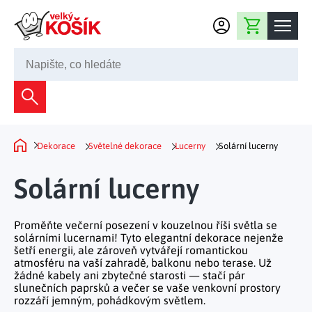
Přejít na obsah
Nákupní košík
245 008 200
Dekorace
Bytové dekorace
Domácnost
Dekorace
Světelné dekorace
Lucerny
Solární lucerny
Domů
Zahradní dekorace
Bytový textil
Kuchyně
Solární lucerny
Květiny a věnce
Domácí elektro
Kuchyňské pomůcky
Nábytek
Světelné dekorace
Proměňte večerní posezení v kouzelnou říši světla se
Předsíň a chodba
Prostírání a stolování
solárními lucernami! Tyto elegantní dekorace nejenže
Koupelnový nábytek
Zahrada
Fontány a kašny
šetří energii, ale zároveň vytvářejí romantickou
Koupelna a záchod
Příprava nápojů
atmosféru na vaší zahradě, balkonu nebo terase. Už
Nábytek do předsíně
žádné kabely ani zbytečné starosti — stačí pár
Velikonoční dekorace
Zahradní doplňky
Volný čas
Ložnice a šatna
slunečních paprsků a večer se vaše venkovní prostory
Grilování a smažení
Nábytek do ložnice
rozzáří jemným, pohádkovým světlem.
Dekorace na hrob
Zahradní nábytek
Úklidové prostředky
Auto příslušenství