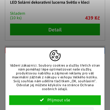
LED Solární dekorativní lucerna Světlo v kleci
Skladem
439 Kč
(10 ks)
Detail
–26 %
Akční cena
Vážení zákazníci. Soubory cookies a služby třetích stran
nám pomáhají lépe optimalizovat naše služby,
produktovou nabídku a zájmové reklamy pro váš
maximální zážitek z nákupu v eshopu Velkého košíku.
Svůj souhlas nám udělíte tlačítkem „OK, souhlasím“.
Odvolat jej můžete kdykoliv na stránce Ochrana
osobních údajů.