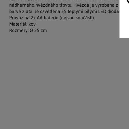
nádherného hvězdného třpytu. Hvězda je vyrobena z kovu
barvě zlata. Je osvětlena 35 teplými bílými LED diodami.
Provoz na 2x AA baterie (nejsou součástí).
Materiál: kov
Rozměry: Ø 35 cm