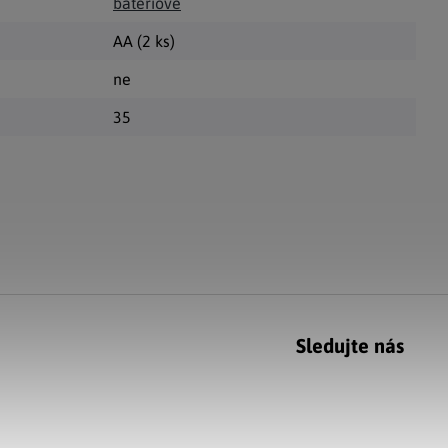
bateriové
AA (2 ks)
ne
35
Sledujte nás