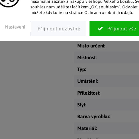
maximální zážitek z nákupu v eshopu Velkého košíku. S
 s povrchovou úpravou v
souhlas nám udělíte tlačítkem „OK, souhlasím“. Odvolat 
Kategorie
:
můžete kdykoliv na stránce Ochrana osobních údajů.
EAN
:
Nastavení
Sezóna
:
Místo určení
:
Místnost
:
Typ
:
Umístění
:
Příležitost
:
Styl
:
Barva výrobku
:
Materiál
: