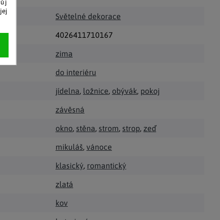
vůj
jej
Světelné dekorace
4026411710167
zima
do interiéru
jídelna
,
ložnice
,
obývák
,
pokoj
závěsná
okno
,
stěna
,
strom
,
strop
,
zeď
mikuláš
,
vánoce
klasický
,
romantický
zlatá
kov