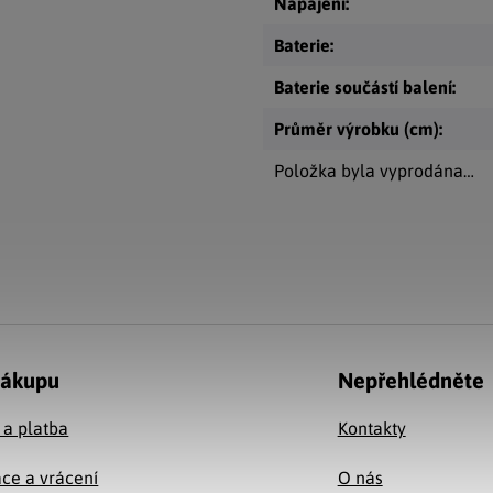
Napájení
:
Baterie
:
Baterie součástí balení
:
Průměr výrobku (cm)
:
Položka byla vyprodána…
nákupu
Nepřehlédněte
 a platba
Kontakty
ce a vrácení
O nás