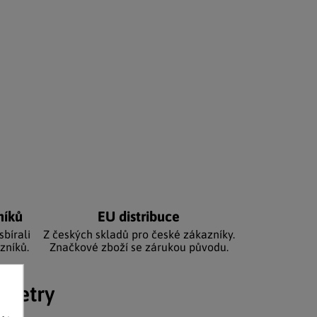
níků
EU distribuce
sbírali
Z českých skladů pro české zákazníky.
zníků.
Značkové zboží se zárukou původu.
ametry