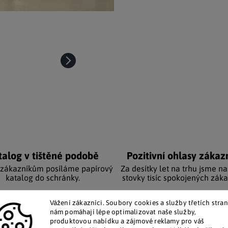
talog v tištěné podobě
Pozitivní ohlasy zákaz
 zákazníkům posíláme papírový
Za desítky let na trhu jsme na
katalog do schránky.
stovky tisíc spokojených záka
Vážení zákazníci. Soubory cookies a služby třetích stran
Doplňkové par
nám pomáhají lépe optimalizovat naše služby,
produktovou nabídku a zájmové reklamy pro váš
ící andělíčci sedí uprostřed