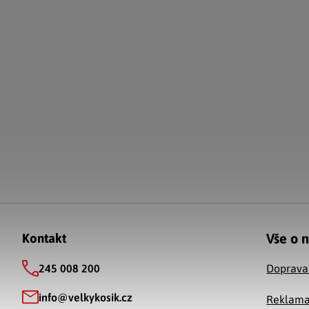
Zápatí
Vše o 
Kontakt
245 008 200
Doprava
info
@
velkykosik.cz
Reklama