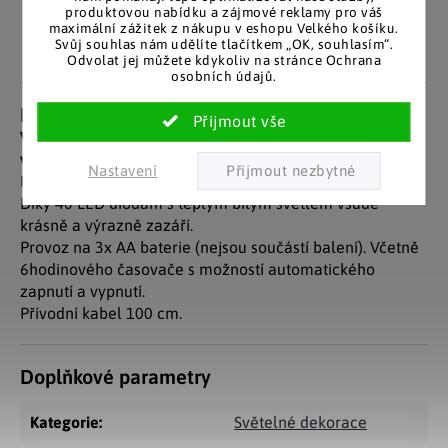
zákazníky. Značkové zboží
produktovou nabídku a zájmové reklamy pro váš
Za desítky let na trhu jsme
maximální zážitek z nákupu v eshopu Velkého košíku.
se zárukou původu.
nasbírali stovky tisíc
Svůj souhlas nám udělíte tlačítkem „OK, souhlasím“.
spokojených zákazníků.
Odvolat jej můžete kdykoliv na stránce Ochrana
osobních údajů.
Detailní popis produktu
Velká svítící hvězda ozdobená 10 vánočními koulemi
vám zpříjemní sváteční chvíle.
Nastavení
Můžete ji pověsit za okno, na zeď nebo pod poličku.
Díky 40 LED diodám s teplým bílým světlem všude
krásně a výrazně zazáří.
Provoz na 3x AA baterie (nejsou součástí balení). Včetně
6hodinového časovače s možností automatického
zapnutí a vypnutí.
Přívodní kabel 100 cm.
Doplňkové parametry
Kategorie
:
Světelné dekorace