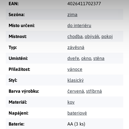
EAN
:
4026411702377
Sezóna
:
zima
Místo určení
:
do interiéru
Místnost
:
chodba
,
obývák
,
pokoj
Typ
:
závěsná
Umístění
:
dveře
,
okno
,
stěna
Příležitost
:
vánoce
Styl
:
klasický
Barva výrobku
:
červená
,
stříbrná
Materiál
:
kov
Napájení
:
bateriové
Baterie
:
AA (3 ks)