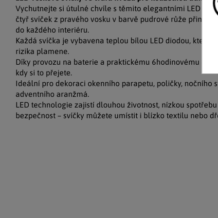
Vychutnejte si útulné chvíle s těmito elegantními LED sví
čtyř svíček z pravého vosku v barvě pudrové růže přináší 
do každého interiéru.
Každá svíčka je vybavena teplou bílou LED diodou, která za
rizika plamene.
Díky provozu na baterie a praktickému 6hodinovému časova
kdy si to přejete.
Ideální pro dekoraci okenního parapetu, poličky, nočního 
adventního aranžmá.
LED technologie zajistí dlouhou životnost, nízkou spotřebu
bezpečnost – svíčky můžete umístit i blízko textilu nebo d