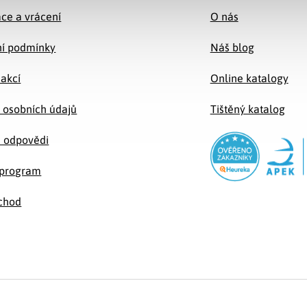
ce a vrácení
O nás
í podmínky
Náš blog
 akcí
Online katalogy
 osobních údajů
Tištěný katalog
a odpovědi
e program
chod