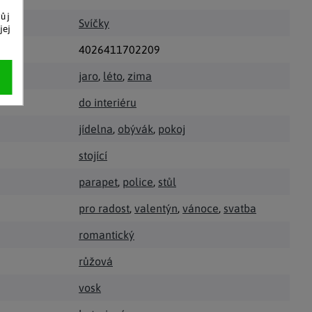
vůj
Svíčky
jej
4026411702209
jaro
,
léto
,
zima
do interiéru
jídelna
,
obývák
,
pokoj
stojící
parapet
,
police
,
stůl
pro radost
,
valentýn
,
vánoce
,
svatba
romantický
růžová
vosk