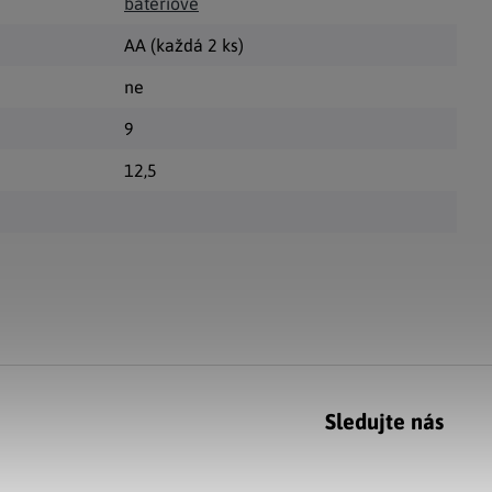
bateriové
AA (každá 2 ks)
ne
9
12,5
Sledujte nás