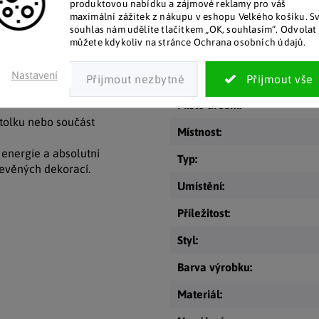
produktovou nabídku a zájmové reklamy pro váš
čkami ve tvaru hvězdy. Sada
maximální zážitek z nákupu v eshopu Velkého košíku. S
Kategorie
:
jemný dotek romantiky a stylu
souhlas nám udělíte tlačítkem „OK, souhlasím“. Odvolat 
můžete kdykoliv na stránce Ochrana osobních údajů.
EAN
:
jišťuje příjemné světlo bez
Nastavení
Sezóna
:
či svíčky září přesně tehdy,
Místo určení
:
stolku nebo součást
Místnost
:
 energie a absolutní
Typ
:
řevěných dekorací.
Umístění
:
Příležitost
:
Styl
:
Barva výrobku
:
Materiál
: