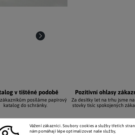
talog v tištěné podobě
Pozitivní ohlasy zákaz
 zákazníkům posíláme papírový
Za desítky let na trhu jsme na
katalog do schránky.
stovky tisíc spokojených záka
Doplňkové par
Vážení zákazníci. Soubory cookies a služby třetích stran
nám pomáhají lépe optimalizovat naše služby,
ru.