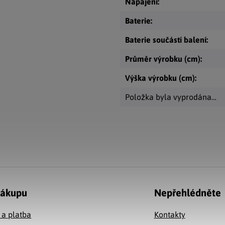
Napájení
:
Baterie
:
Baterie součástí balení
:
Průměr výrobku (cm)
:
Výška výrobku (cm)
:
Položka byla vyprodána…
nákupu
Nepřehlédněte
 a platba
Kontakty