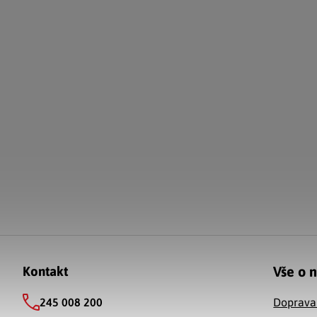
Zápatí
Vše o 
Kontakt
245 008 200
Doprava