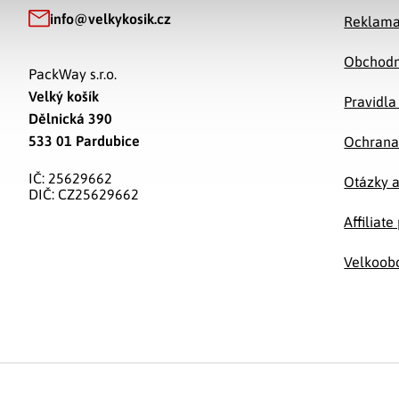
info
@
velkykosik.cz
Reklama
Obchodn
PackWay s.r.o.
Velký košík
Pravidla
Dělnická 390
533 01 Pardubice
Ochrana
IČ: 25629662
Otázky 
DIČ: CZ25629662
Affiliat
Velkoob