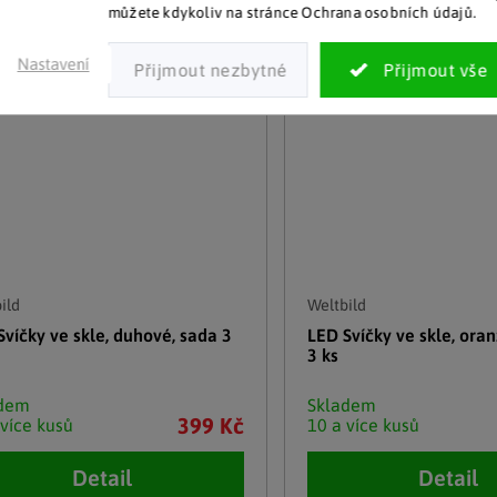
můžete kdykoliv na stránce Ochrana osobních údajů.
Nastavení
ild
Weltbild
Svíčky ve skle, duhové, sada 3
LED Svíčky ve skle, ora
3 ks
adem
Skladem
399 Kč
 více kusů
10 a více kusů
Detail
Detail