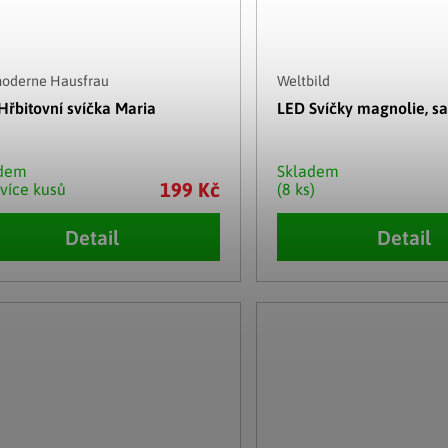
moderne Hausfrau
Weltbild
Hřbitovní svíčka Maria
LED Svíčky magnolie, sa
adem
Skladem
199 Kč
 více kusů
(8 ks)
Detail
Detail