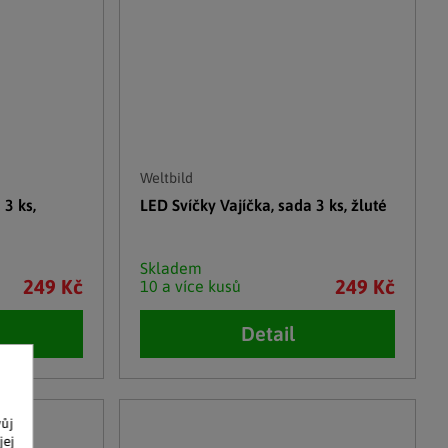
Weltbild
 3 ks,
LED Svíčky Vajíčka, sada 3 ks, žluté
Skladem
249 Kč
249 Kč
10 a více kusů
Detail
vůj
jej