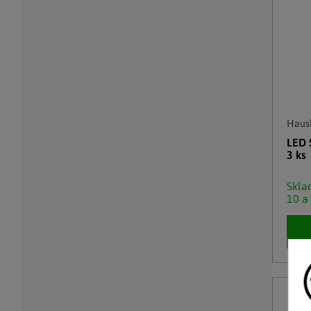
Haush
LED 
3 ks
Skl
10 a