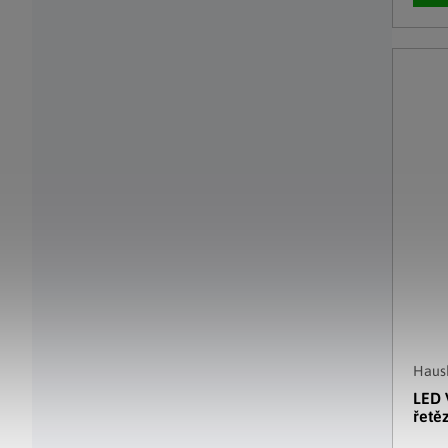
Haush
LED 
řetě