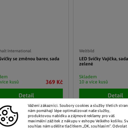
alt International
Weltbild
Svíčky se změnou barev, sada
LED Svíčky Vajíčka, sada
zelené
adem
Skladem
369 Kč
 více kusů
10 a více kusů
Detail
Detail
Vážení zákazníci. Soubory cookies a služby třetích stran
nám pomáhají lépe optimalizovat naše služby,
produktovou nabídku a zájmové reklamy pro váš
maximální zážitek z nákupu v eshopu Velkého košíku. S
souhlas nám udělíte tlačítkem „OK, souhlasím“. Odvolat 