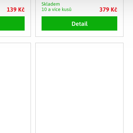
Skladem
139 Kč
379 Kč
10 a více kusů
Detail