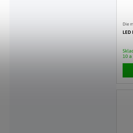
Die 
LED 
Skl
10 a