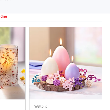
Adventní kalendáře
Adventní svícny
|
|
Adventní věnce
Vánoční osvětlení
|
|
edně
Vánoční ozdoby
Vánoční vesnička
|
Weltbild