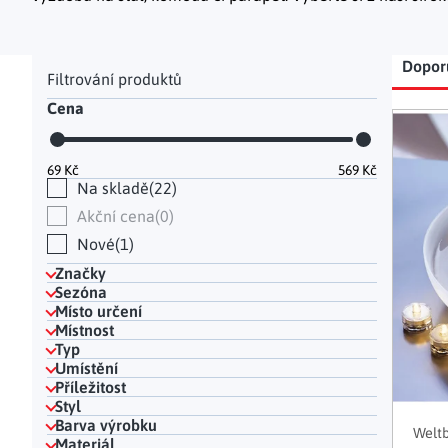
Hodinky a bižuterie
Dekorace na hrob
Kuchyňské police
Doplňky
Drobné organizéry
Ohniště
Úložné boxy
|
Postranní panel
Řaz
Dopor
Cena
Výp
69
Kč
569
Kč
Na skladě
22
Akční cena
0
Nové
1
Značky
Sezóna
Místo určení
Místnost
Typ
Umístění
Příležitost
Styl
Barva výrobku
Weltb
Materiál