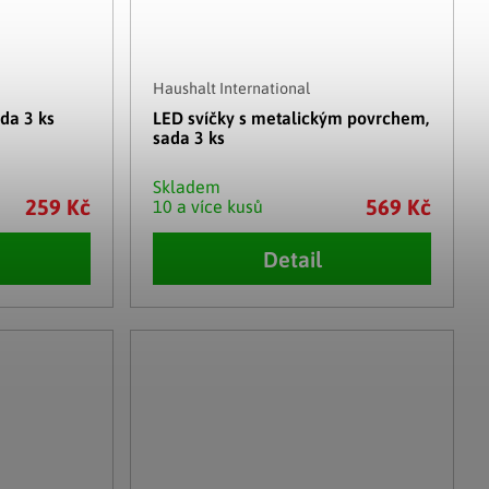
Haushalt International
da 3 ks
LED svíčky s metalickým povrchem,
sada 3 ks
Skladem
259 Kč
569 Kč
10 a více kusů
Detail