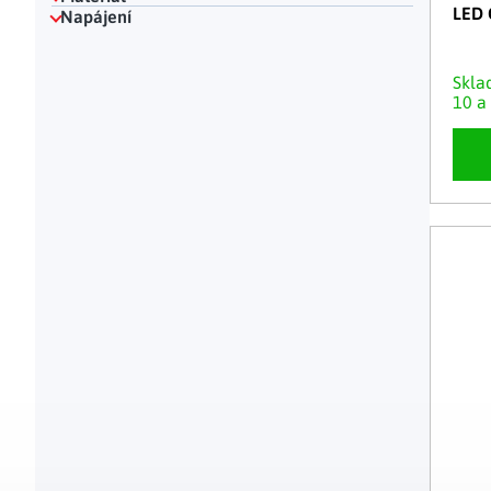
LED 
Napájení
Skl
10 a