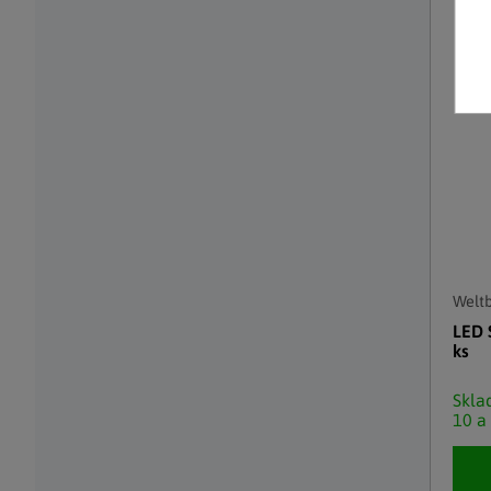
Weltb
LED 
ks
Skl
10 a