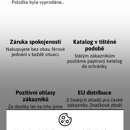
Položka byla vyprodána…
Záruka spokojenosti
Katalog v tištěné
podobě
Nakupujete bez obav, férové
jednání v každé situaci.
Stálým zákazníkům
posíláme papírový katalog
do schránky.
Pozitivní ohlasy
EU distribuce
zákazníků
Z českých skladů pro české
zákazníky. Značkové zboží
Za desítky let na trhu jsme
se zárukou původu.
nasbírali stovky tisíc
spokojených zákazníků.