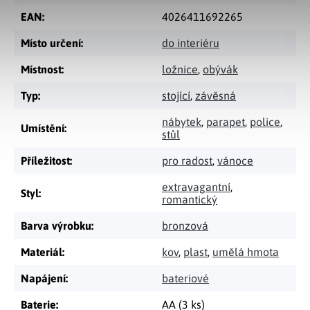
EAN
:
4026411692265
Místo určení
:
do interiéru
Místnost
:
ložnice
,
obývák
Typ
:
stojící
,
závěsná
nábytek
,
parapet
,
police
,
Umístění
:
stůl
Příležitost
:
pro radost
,
vánoce
extravagantní
,
Styl
:
romantický
Barva výrobku
:
bronzová
Materiál
:
kov
,
plast
,
umělá hmota
Napájení
:
bateriové
Baterie
:
AA (3 ks)