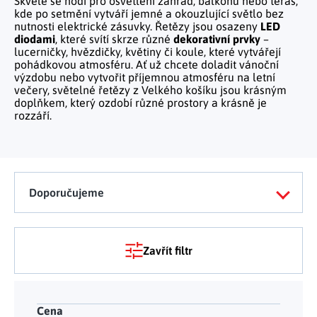
Skvěle se hodí pro osvětlení zahrad, balkonů nebo teras,
Tělo a zdraví
Uchovávání potravin
Kancelářský nábytek
kde po setmění vytváří jemné a okouzlující světlo bez
Figurky a sošky
Práce na zahradě
Organizace domácnosti
Cestování
nutnosti elektrické zásuvky. Řetězy jsou osazeny
LED
Mytí nádobí a úklid
Kosmetika
Inspirace
diodami
, které svítí skrze různé
dekorativní prvky
–
Kuchyňský nábytek
Vánoční dekorace
Plašiče škůdců
lucerničky, hvězdičky, květiny či koule, které vytvářejí
Kancelář a komunikace
Outdoor
Kuchyňské police
Fitness a sport
pohádkovou atmosféru. Ať už chcete doladit vánoční
Dětský nábytek
Tipy na dárky
Dílna a nářadí
výzdobu nebo vytvořit příjemnou atmosféru na letní
Chovatelské potřeby
Pečení a vaření
Masáže a relax
večery, světelné řetězy z Velkého košíku jsou krásným
Doplňky
Kempování
Venkovní osvětlení
doplňkem, který ozdobí různé prostory a krásně je
Kreativní tvoření
rozzáří.
Osobní hygiena
Nábytek do obýváku
Užijte si léto naplno
Venkovní grilování
Hračky a hry
Zdravotní pomůcky
Citrusové léto
Lapače hmyzu
Móda
Vše pro zahradní párty
Doporučujeme
Solární vychytávky na zahradu
Jarní květinové kolekce
Zavřít filtr
Výprodej
Dárkové poukazy
Cena