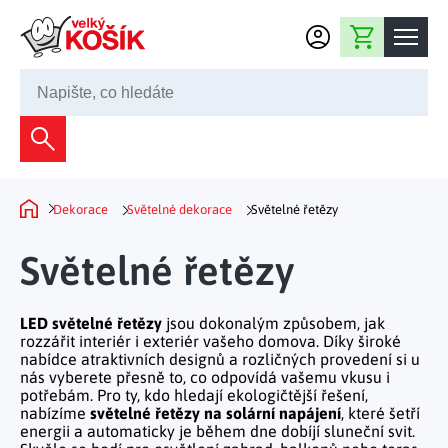
Přejít na obsah
Nákupní košík
245 008 200
Dekorace
Bytové dekorace
Domácnost
Dekorace
Světelné dekorace
Světelné řetězy
Domů
Zahradní dekorace
Bytový textil
Kuchyně
Světelné řetězy
Květiny a věnce
Domácí elektro
Kuchyňské pomůcky
Nábytek
Světelné dekorace
LED světelné řetězy
jsou dokonalým způsobem, jak
Předsíň a chodba
Prostírání a stolování
rozzářit interiér i
exteriér
vašeho domova. Díky široké
Koupelnový nábytek
Zahrada
Fontány a kašny
nabídce atraktivních designů a rozličných provedení si u
Koupelna a záchod
Příprava nápojů
nás vyberete přesně to, co odpovídá vašemu vkusu i
Nábytek do předsíně
potřebám. Pro ty, kdo hledají ekologičtější řešení,
Velikonoční dekorace
Zahradní doplňky
Volný čas
Ložnice a šatna
nabízíme
světelné řetězy na solární napájení
, které šetří
Grilování a smažení
Nábytek do ložnice
energii a automaticky je během dne dobíjí sluneční svit.
Dekorace na hrob
Zahradní nábytek
Úklidové prostředky
Auto příslušenství