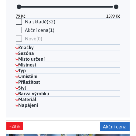
79
Kč
1599
Kč
Na skladě
32
Akční cena
1
Nové
0
Značky
Sezóna
Místo určení
Místnost
Typ
Umístění
Příležitost
Styl
Barva výrobku
Materiál
Napájení
Výpis produktů
–28 %
Akční cena