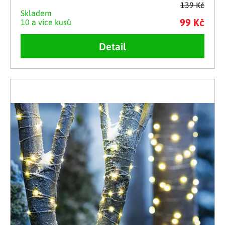
139 Kč
Skladem
99 Kč
10 a více kusů
Detail