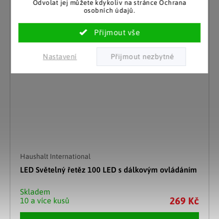
Odvolat jej můžete kdykoliv na stránce Ochrana
osobních údajů.
Nastavení
Haushalt International
LED Světelný řetěz 100 LED s dálkovým ovládáním
Skladem
269 Kč
10 a více kusů