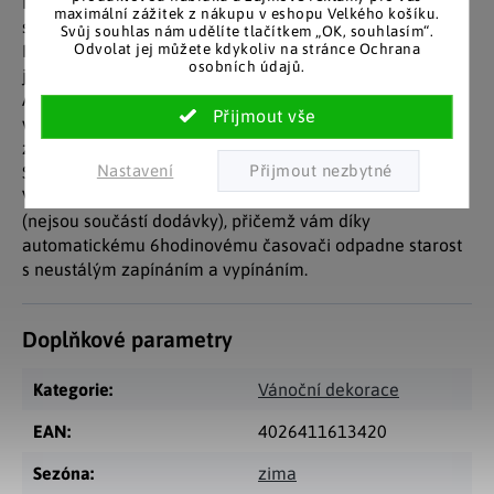
Nechte se okouzlit krásnou přírodní scenérií na třech
maximální zážitek z nákupu v eshopu Velkého košíku.
stylizovaných skleněných jedličkách ve tvaru kuželu.
Svůj souhlas nám udělíte tlačítkem „OK, souhlasím“.
Odvolat jej můžete kdykoliv na stránce Ochrana
Motivem je zasněžený zimní les, jehož působivé akcenty
osobních údajů.
ještě zvýrazní LED diody ukryté uvnitř.
Atraktivní vánoční světelná dekorace s hvězdou na
vrcholu skvěle vynikne na stole, poličce či parapetu a
zpříjemní vám dlouhé zimní večery.
Nastavení
Světelné kužely jsou ideální ozdobou především na
Vánoce. Rozzáříte je pomocí 2 x AAA + 5 x AA baterií
(nejsou součástí dodávky), přičemž vám díky
automatickému 6hodinovému časovači odpadne starost
s neustálým zapínáním a vypínáním.
Doplňkové parametry
Kategorie
:
Vánoční dekorace
EAN
:
4026411613420
Sezóna
:
zima