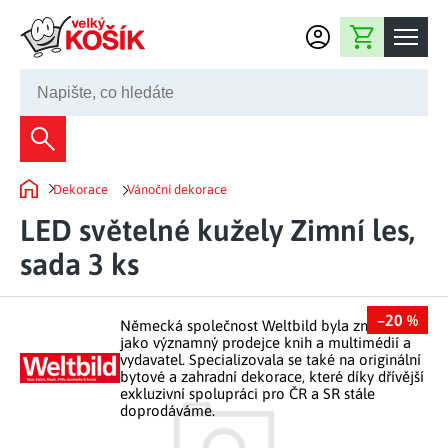
Přejít na obsah
Nákupní košík
245 008 200
Dekorace
Dekorace
Vánoční dekorace
Bytové dekorace
Domů
Domácnost
LED světelné kužely Zimní les,
Zahradní dekorace
Bytový textil
sada 3 ks
Kuchyně
Květiny a věnce
Domácí elektro
Kuchyňské pomůcky
Nábytek
Světelné dekorace
–20 %
Německá společnost Weltbild byla známá
Předsíň a chodba
Prostírání a stolování
jako významný prodejce knih a multimédií a
Koupelnový nábytek
Zahrada
Fontány a kašny
vydavatel. Specializovala se také na originální
Koupelna a záchod
Příprava nápojů
bytové a zahradní dekorace, které díky dřívější
Nábytek do předsíně
exkluzivní spolupráci pro ČR a SR stále
Velikonoční dekorace
Zahradní doplňky
Volný čas
Ložnice a šatna
doprodáváme.
Grilování a smažení
Nábytek do ložnice
Dekorace na hrob
Zahradní nábytek
Úklidové prostředky
Auto příslušenství