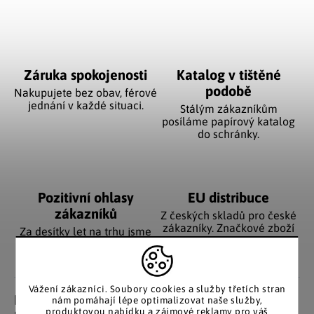
Záruka spokojenosti
Katalog v tištěné
podobě
Nakupujete bez obav, férové
jednání v každé situaci.
Stálým zákazníkům
posíláme papírový katalog
do schránky.
Pozitivní ohlasy
EU distribuce
zákazníků
Z českých skladů pro české
zákazníky. Značkové zboží
Za desítky let na trhu jsme
se zárukou původu.
nasbírali stovky tisíc
spokojených zákazníků.
Vážení zákazníci. Soubory cookies a služby třetích stran
Detailní popis produktu
nám pomáhají lépe optimalizovat naše služby,
produktovou nabídku a zájmové reklamy pro váš