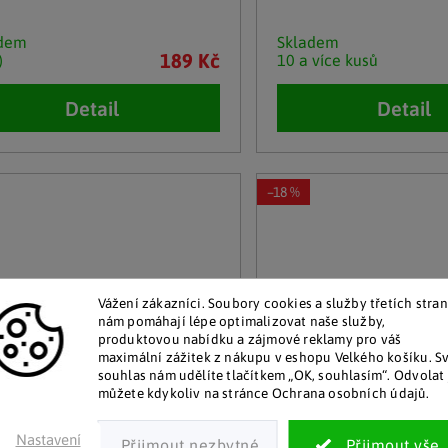
adem
Skladem
189 Kč
)
10 a více kusů
Detail
Detail
–18 %
Vážení zákazníci. Soubory cookies a služby třetích stran
nám pomáhají lépe optimalizovat naše služby,
produktovou nabídku a zájmové reklamy pro váš
maximální zážitek z nákupu v eshopu Velkého košíku. S
souhlas nám udělíte tlačítkem „OK, souhlasím“. Odvolat 
můžete kdykoliv na stránce Ochrana osobních údajů.
Nastavení