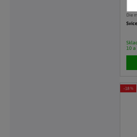
Die 
Svíc
Skl
10 a
–18 %