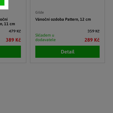
Gilde
oční
Vánoční ozdoba Pattern, 12 cm
n, 11 cm
479 Kč
359 Kč
Skladem u
389 Kč
289 Kč
dodavatele
Detail