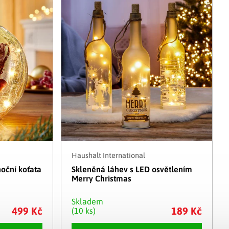
Adventní kalendáře
Adventní svícny
|
|
Adventní věnce
Vánoční osvětlení
|
|
Vánoční ozdoby
Vánoční vesnička
|
Haushalt International
oční koťata
Skleněná láhev s LED osvětlením
Merry Christmas
Skladem
499 Kč
189 Kč
(10 ks)