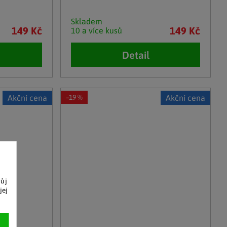
Skladem
149 Kč
149 Kč
10 a více kusů
Detail
Akční cena
–19 %
Akční cena
vůj
jej