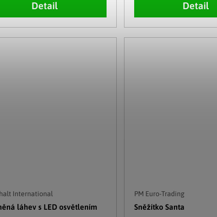
Detail
Detail
alt International
PM Euro-Trading
něná láhev s LED osvětlením
Sněžítko Santa