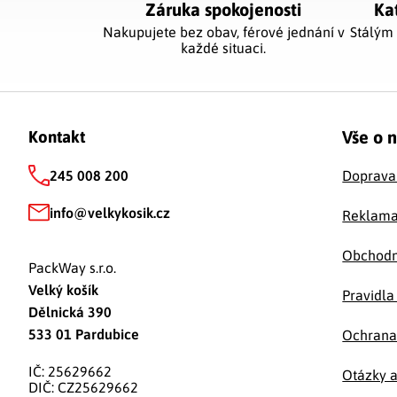
Záruka spokojenosti
Ka
Nakupujete bez obav, férové jednání v
Stálým
každé situaci.
Zápatí
Vše o 
Kontakt
245 008 200
Doprava
info
@
velkykosik.cz
Reklama
Obchodn
PackWay s.r.o.
Velký košík
Pravidla
Dělnická 390
533 01 Pardubice
Ochrana
IČ: 25629662
Otázky 
DIČ: CZ25629662