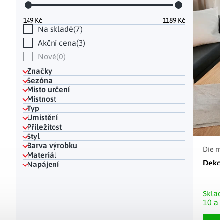
Hodinky a bižuterie
Dekorace na hrob
Kuchyňské police
Doplňky
Drobné organizéry
Ohniště
Úložné boxy
|
149
Kč
1189
Kč
Na skladě
7
Akční cena
3
Nové
0
Značky
Sezóna
Místo určení
Místnost
Typ
Umístění
Příležitost
Styl
Barva výrobku
Die 
Materiál
Deko
Napájení
Skl
10 a