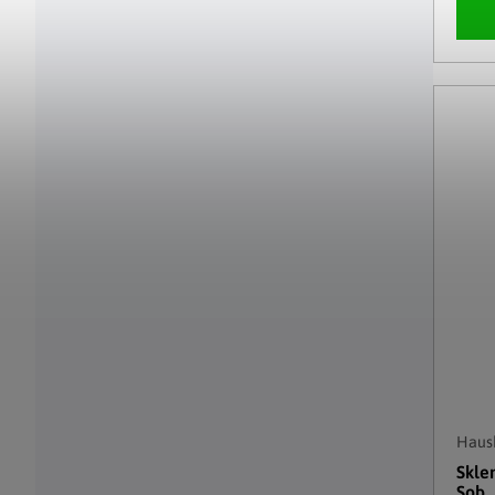
Haush
Skle
Sob