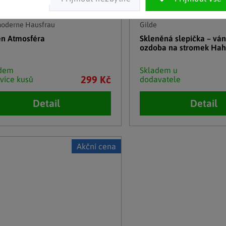
moderne Hausfrau
Gilde
en Atmosféra
Skleněná slepička – ván
ozdoba na stromek Hah
adem
Skladem u
299 Kč
 více kusů
dodavatele
Detail
Detail
Akční cena