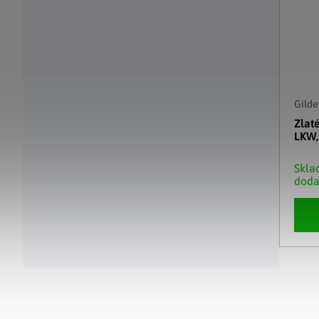
Gilde
Zlat
LKW,
Skla
doda
Ovláda