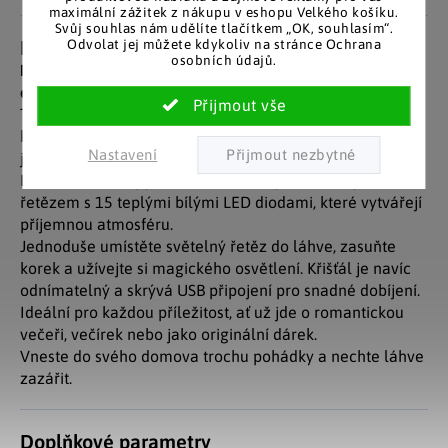
maximální zážitek z nákupu v eshopu Velkého košíku.
Svůj souhlas nám udělíte tlačítkem „OK, souhlasím“.
Detailní popis produktu
Odvolat jej můžete kdykoliv na stránce Ochrana
osobních údajů.
Proměňte své prázdné skleněné láhve v úchvatné
dekorace pomocí zářivých LED zátek!
Tato sada tří dobíjecích světel s jedinečným plastovým
krystalem měnícím barvy okamžitě přidá kouzlo
Nastavení
jakémukoliv prostoru.
Každé světlo se pyšní 140 cm dlouhým světelným
řetězem s 15 teplými bílými LED diodami, které vytvářejí
příjemnou atmosféru.
Jednoduše umístěte světelný řetěz do láhve, zasuňte
korek a užívejte si magického osvětlení. Křišťál je navíc
odnímatelný a skrývá USB připojení pro snadné dobíjení.
Ideální pro každou příležitost, ať už jde o romantickou
večeři, večírek nebo jako originální dárek.
Vneste do svého domova trochu pohádky a nechte láhve
zazářit.
Doplňkové parametry