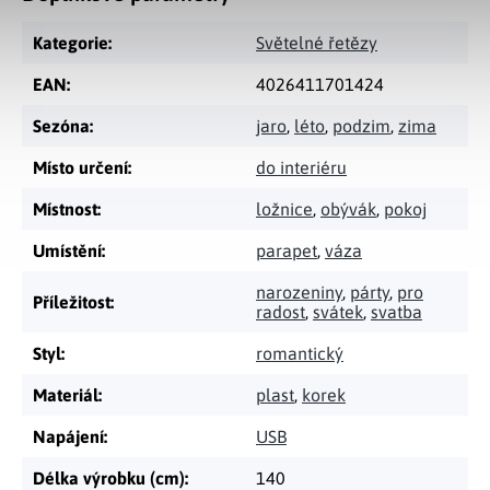
Kategorie
:
Světelné řetězy
EAN
:
4026411701424
Sezóna
:
jaro
,
léto
,
podzim
,
zima
Místo určení
:
do interiéru
Místnost
:
ložnice
,
obývák
,
pokoj
Umístění
:
parapet
,
váza
narozeniny
,
párty
,
pro
Příležitost
:
radost
,
svátek
,
svatba
Styl
:
romantický
Materiál
:
plast
,
korek
Napájení
:
USB
Délka výrobku (cm)
:
140