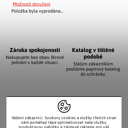
Možnosti doručení
Položka byla vyprodána…
Záruka spokojenosti
Katalog v tištěné
podobě
Nakupujete bez obav, férové
jednání v každé situaci.
Stálým zákazníkům
posíláme papírový katalog
do schránky.
Pozitivní ohlasy
EU distribuce
zákazníků
Z českých skladů pro české
zákazníky. Značkové zboží
Za desítky let na trhu jsme
se zárukou původu.
Vážení zákazníci. Soubory cookies a služby třetích stran
nasbírali stovky tisíc
nám pomáhají lépe optimalizovat naše služby,
spokojených zákazníků.
produktovou nabídku a zájmové reklamy pro váš