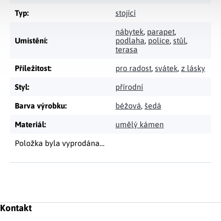
Typ
:
stojící
nábytek
,
parapet
,
Umístění
:
podlaha
,
police
,
stůl
,
terasa
Příležitost
:
pro radost
,
svátek
,
z lásky
Styl
:
přírodní
Barva výrobku
:
béžová
,
šedá
Materiál
:
umělý kámen
Položka byla vyprodána…
Zápatí
Kontakt