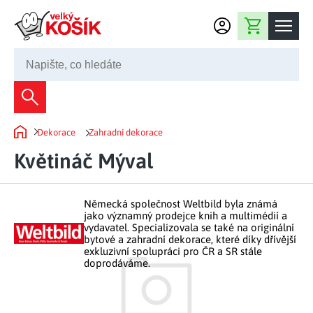
Přejít na obsah
Nákupní košík
245 008 200
Dekorace
Dekorace
Zahradní dekorace
Bytové dekorace
Domů
Domácnost
Květináč Mýval
Zahradní dekorace
Bytový textil
Kuchyně
Květiny a věnce
Domácí elektro
Německá společnost Weltbild byla známá
Kuchyňské pomůcky
Nábytek
jako významný prodejce knih a multimédií a
Světelné dekorace
vydavatel. Specializovala se také na originální
Předsíň a chodba
Prostírání a stolování
bytové a zahradní dekorace, které díky dřívější
Koupelnový nábytek
Zahrada
Fontány a kašny
exkluzivní spolupráci pro ČR a SR stále
Koupelna a záchod
Příprava nápojů
doprodáváme.
Nábytek do předsíně
Velikonoční dekorace
Zahradní doplňky
Volný čas
Ložnice a šatna
Grilování a smažení
Nábytek do ložnice
Dekorace na hrob
Zahradní nábytek
Úklidové prostředky
Auto příslušenství