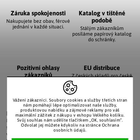
Záruka spokojenosti
Katalog v tištěné
podobě
Nakupujete bez obav, férové
jednání v každé situaci.
Stálým zákazníkům
posíláme papírový katalog
do schránky.
Pozitivní ohlasy
EU distribuce
zákazníků
Z českých skladů pro české
zákazníky. Značkové zboží
Za desítky let na trhu jsme
se zárukou původu.
nasbírali stovky tisíc
spokojených zákazníků.
Vážení zákazníci. Soubory cookies a služby třetích stran
nám pomáhají lépe optimalizovat naše služby,
produktovou nabídku a zájmové reklamy pro váš
Detailní popis produktu
maximální zážitek z nákupu v eshopu Velkého košíku.
Svůj souhlas nám udělíte tlačítkem „OK, souhlasím“.
Kouzelný květináč s roztomilým milovníkem květin, který
Odvolat jej můžete kdykoliv na stránce Ochrana
si zamilujete vy i vaše květiny. Je vyroben v terakotovém
osobních údajů.
vzhledu, ale ve skutečnosti je celý kus z umělého