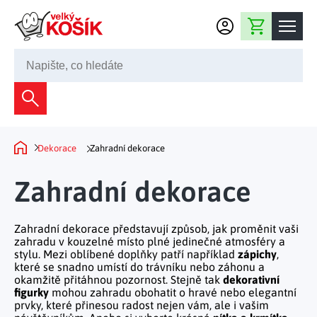
Přejít na obsah
Nákupní košík
245 008 200
Dekorace
Bytové dekorace
Domácnost
Dekorace
Zahradní dekorace
Domů
Zahradní dekorace
Bytový textil
Kuchyně
Zahradní dekorace
Květiny a věnce
Domácí elektro
Kuchyňské pomůcky
Nábytek
Světelné dekorace
Zahradní dekorace představují způsob, jak proměnit vaši
Předsíň a chodba
Prostírání a stolování
zahradu v kouzelné místo plné jedinečné atmosféry a
Koupelnový nábytek
Zahrada
Fontány a kašny
stylu. Mezi oblíbené doplňky patří například
zápichy
,
Koupelna a záchod
Příprava nápojů
které se snadno umístí do trávníku nebo záhonu a
Nábytek do předsíně
okamžitě přitáhnou pozornost. Stejně tak
dekorativní
Velikonoční dekorace
Zahradní doplňky
Volný čas
Ložnice a šatna
figurky
mohou zahradu obohatit o hravé nebo elegantní
Grilování a smažení
Nábytek do ložnice
prvky, které přinesou radost nejen vám, ale i vašim
Dekorace na hrob
Zahradní nábytek
Úklidové prostředky
Auto příslušenství