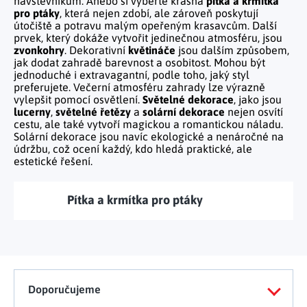
návštěvníkům. Anebo si vyberte krásná
pítka a krmítka
Tělo a zdraví
Uchovávání potravin
Kancelářský nábytek
pro ptáky
, která nejen zdobí, ale zároveň poskytují
Figurky a sošky
Práce na zahradě
Organizace domácnosti
Cestování
útočiště a potravu malým opeřeným krasavcům. Další
Mytí nádobí a úklid
Kosmetika
Inspirace
prvek, který dokáže vytvořit jedinečnou atmosféru, jsou
Kuchyňský nábytek
Vánoční dekorace
Plašiče škůdců
zvonkohry
. Dekorativní
květináče
jsou dalším způsobem,
Kancelář a komunikace
Outdoor
Kuchyňské police
Fitness a sport
jak dodat zahradě barevnost a osobitost. Mohou být
Dětský nábytek
Tipy na dárky
Dílna a nářadí
jednoduché i extravagantní, podle toho, jaký styl
Chovatelské potřeby
Pečení a vaření
Masáže a relax
preferujete. Večerní atmosféru zahrady lze výrazně
Doplňky
Kempování
Venkovní osvětlení
vylepšit pomocí osvětlení.
Světelné dekorace
, jako jsou
Kreativní tvoření
lucerny
,
světelné řetězy
a
solární dekorace
nejen osvítí
Osobní hygiena
Nábytek do obýváku
Užijte si léto naplno
cestu, ale také vytvoří magickou a romantickou náladu.
Venkovní grilování
Hračky a hry
Solární dekorace jsou navíc ekologické a nenáročné na
Zdravotní pomůcky
Citrusové léto
údržbu, což ocení každý, kdo hledá praktické, ale
Lapače hmyzu
Móda
estetické řešení.
Vše pro zahradní párty
Solární vychytávky na zahradu
Pítka a krmítka pro ptáky
Jarní květinové kolekce
Výprodej
Dárkové poukazy
Doporučujeme