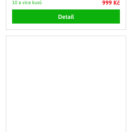
999 Kč
10 a více kusů
Detail