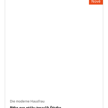
Nové
Die moderne Hausfrau
Pítko pro ptáky trpaslík Štístko