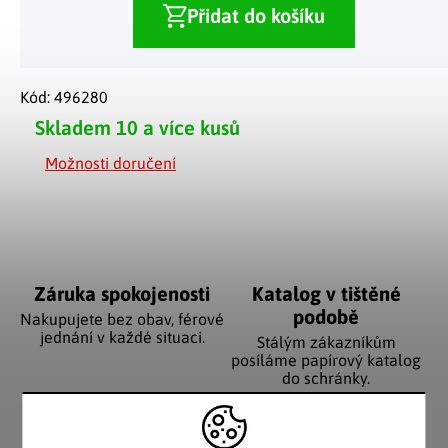
Přidat do košíku
Kód:
496280
Skladem
10 a více kusů
Možnosti doručení
Záruka spokojenosti
Katalog v tištěné
podobě
Nakupujete bez obav, férové
jednání v každé situaci.
Stálým zákazníkům
posíláme papírový katalog
do schránky.