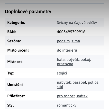
Doplňkové parametry
Kategorie
:
Svícny na čajové svíčky
EAN
:
4008495709916
Sezóna
:
podzim
,
zima
Místo určení
:
do interiéru
hala
,
obývák
,
pokoj
,
Místnost
:
pracovna
Typ
:
stojící
nábytek
,
parapet
,
police
,
Umístění
:
stůl
Příležitost
:
pro radost
,
svátek
Styl
:
romantický