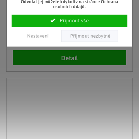
Odvolat jej můžete kdykoliv na stránce Ochrana
osobních údajů.
Gilde
Skleněný mini svícen Nobless
Nastavení
Skladem
579 Kč
(5 ks)
Detail