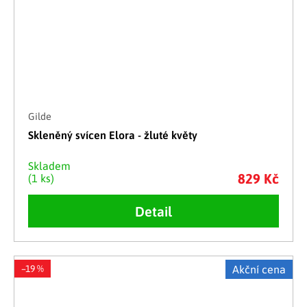
Gilde
Skleněný svícen Elora - žluté květy
Skladem
829 Kč
(1 ks)
Detail
–19 %
Akční cena