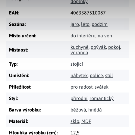
doplňky
EAN
:
4063387510087
Sezóna
:
jaro
,
léto
,
podzim
Místo určení
:
do interiéru
,
na ven
kuchyně
,
obývák
,
pokoj
,
Místnost
:
veranda
Typ
:
stojící
Umístění
:
nábytek
,
police
,
stůl
Příležitost
:
pro radost
,
svátek
Styl
:
přírodní
,
romantický
Barva výrobku
:
béžová
,
hnědá
Materiál
:
sklo
,
MDF
Hloubka výrobku (cm)
:
12,5