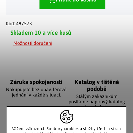
Kód:
497573
Skladem
10 a více kusů
Možnosti doručení
Záruka spokojenosti
Katalog v tištěné
podobě
Nakupujete bez obav, férové
jednání v každé situaci.
Stálým zákazníkům
posíláme papírový katalog
do schránky.
Vážení zákazníci. Soubory cookies a služby třetích stran