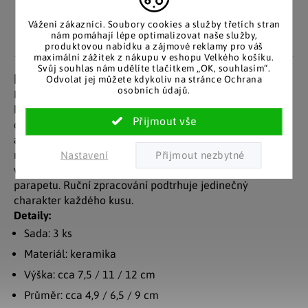
zákazníky. Značkové zboží
Za desítky let na trhu jsme
se zárukou původu.
nasbírali stovky tisíc
Vážení zákazníci. Soubory cookies a služby třetích stran
nám pomáhají lépe optimalizovat naše služby,
spokojených zákazníků.
produktovou nabídku a zájmové reklamy pro váš
maximální zážitek z nákupu v eshopu Velkého košíku.
Svůj souhlas nám udělíte tlačítkem „OK, souhlasím“.
Detailní popis produktu
Odvolat jej můžete kdykoliv na stránce Ochrana
osobních údajů.
Dodejte interiéru svěží letní nádech. Tato sada
keramických
váz na květiny
zaujme jemným motivem
citrusů a modrými proužky, které evokují pohodovou
atmosféru slunečných dnů. Díky
třem různým velikostem
můžete vázy aranžovat společně nebo samostatně a
Nastavení
vytvořit tak originální letní dekoraci na stole, komodě či
parapetu. Ruční zpracování podtrhuje jedinečný
charakter každého kusu.
Detaily:
Sada: 3 ks
Materiál: keramika
Výška: cca 7,5 / 11 / 12 cm
Průměr: cca 4,9 / 6,5 / 9 cm