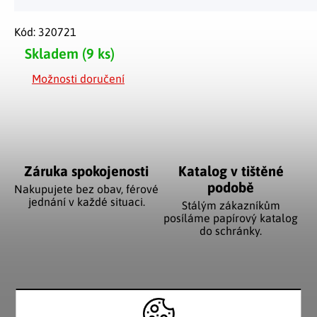
Kód:
320721
Skladem
(9 ks)
Možnosti doručení
Záruka spokojenosti
Katalog v tištěné
podobě
Nakupujete bez obav, férové
jednání v každé situaci.
Stálým zákazníkům
posíláme papírový katalog
do schránky.
Pozitivní ohlasy
EU distribuce
zákazníků
Z českých skladů pro české