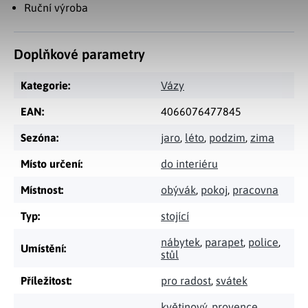
Ruční výroba
Doplňkové parametry
Kategorie
:
Vázy
EAN
:
4066076477845
Sezóna
:
jaro
,
léto
,
podzim
,
zima
Místo určení
:
do interiéru
Místnost
:
obývák
,
pokoj
,
pracovna
Typ
:
stojící
nábytek
,
parapet
,
police
,
Umístění
:
stůl
Příležitost
:
pro radost
,
svátek
květinový
,
provence
,