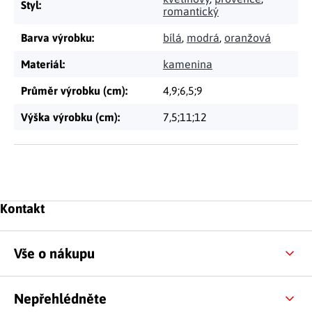
Styl
:
romantický
Barva výrobku
:
bílá
,
modrá
,
oranžová
Materiál
:
kamenina
Průměr výrobku (cm)
:
4,9;6,5;9
Výška výrobku (cm)
:
7,5;11;12
Zápatí
Kontakt
Vše o nákupu
Nepřehlédněte