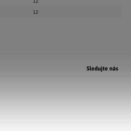
12
12
Sledujte nás