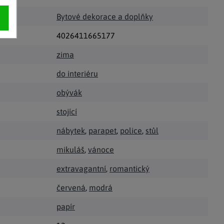
Bytové dekorace a doplňky
4026411665177
zima
do interiéru
obývák
stojící
nábytek
,
parapet
,
police
,
stůl
mikuláš
,
vánoce
extravagantní
,
romantický
červená
,
modrá
papír