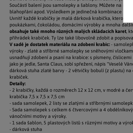
Součástí balení jsou samolepky a šablony. Můžete na ně t
blahopřání apod. Výsledkem je jedinečná kombinace dárku
Uvnitř každé krabičky je malá dárková krabička, kterou mů
poukázkami, čokoládou, domácími výrobky a mnoha další
obsahuje také mnoho různých malých skládacích karet
, k
přihrádek krabiček. Ty lze také libovolně zdobit a popisova
V sadě je dostatek materiálu na zdobení krabic:
- samolepk
výroky - zlaté a stříbrné samolepky se sněhovými vločkami
usnadňují zdobení a psaní na krabice: s písmeny, číslicem
jako je jedle, Santa Claus, sobí spřežení, nápis "Veselé Vá
dárková stuha zlaté barvy - 2 větvičky bobulí (z plastu) n
krabiček.
Detaily:
- 2 krabičky, každá o rozměrech 12 x 12 cm, v modré a čer
krabička 7,5 x 7,5 x 7,5 cm
- sada samolepek, 2 listy se zlatými a stříbrnými samolep
- Sada samolepek s celkem 6 čtvercovými a 4 obdélníkov
vánočními motivy a výroky.
- 1 sada šablon, 5 plastových listů s různými motivy a výr
- dárková stuha