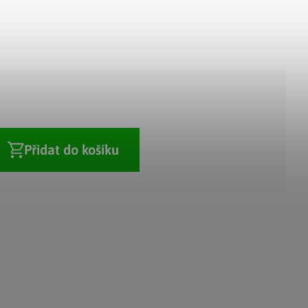
Adventní kalendáře
Adventní svícny
|
|
Adventní věnce
Vánoční osvětlení
|
|
Vánoční ozdoby
Vánoční vesnička
|
Přidat do košíku