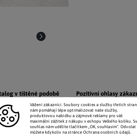
talog v tištěné podobě
Pozitivní ohlasy zákaz
 zákazníkům posíláme papírový
Za desítky let na trhu jsme na
Vážení zákazníci. Soubory cookies a služby třetích stran
katalog do schránky.
stovky tisíc spokojených záka
nám pomáhají lépe optimalizovat naše služby,
produktovou nabídku a zájmové reklamy pro váš
maximální zážitek z nákupu v eshopu Velkého košíku. S
Doplňkové par
souhlas nám udělíte tlačítkem „OK, souhlasím“. Odvolat 
můžete kdykoliv na stránce Ochrana osobních údajů.
bíte a vložíte malé dárky.