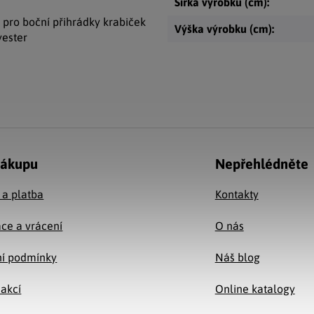
Šířka výrobku (cm)
:
 pro boční přihrádky krabiček
Výška výrobku (cm)
:
yester
nákupu
Nepřehlédněte
 a platba
Kontakty
ce a vrácení
O nás
í podmínky
Náš blog
 akcí
Online katalogy