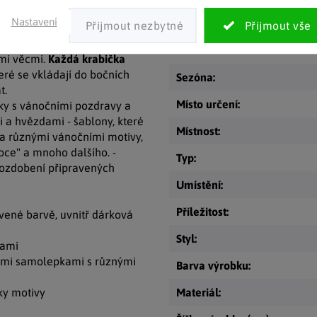
aké napsat drobné vzkazy,
Nastavení
Kategorie
:
 a blahopřání.
žete naplnit šperky,
EAN
:
mi věcmi.
Každá krabička
teré se vkládají do bočních
Sezóna
:
t.
Místo určení
:
y s vánočními pozdravy a
 a hvězdami - šablony, které
Místnost
:
i a různými vánočními motivy,
noce" a mnoho dalšího. -
Typ
:
a ozdobení připravených
Umístění
:
Příležitost
:
vené barvě, uvnitř dárková
Styl
:
kami
ými samolepkami s různými
Barva výrobku
:
oky motivy
Materiál
: