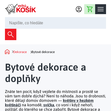
Přejít na obsah
Nákupní košík
245 008 200
Dekorace
Bytové dekorace
Domácnost
Dekorace
Bytové dekorace
Domů
Zahradní dekorace
Bytový textil
Kuchyně
Bytové dekorace a
Květiny a věnce
Domácí elektro
Kuchyňské pomůcky
doplňky
Nábytek
Světelné dekorace
Předsíň a chodba
Prostírání a stolování
Koupelnový nábytek
Zahrada
Fontány a kašny
Koupelna a záchod
Znáte ten pocit, když vejdete do místnosti a prostě se
Příprava nápojů
Nábytek do předsíně
vám tam dobře dýchá? Není to náhoda. Jsou to drobnosti,
Velikonoční dekorace
Zahradní doplňky
Volný čas
které dělají domov domovem —
květiny v hezkém
Ložnice a šatna
Grilování a smažení
květináči
na
komodě
,
svíčka
, co voní i když nehoří,
Nábytek do ložnice
Dekorace na hrob
Zahradní nábytek
polštář
, do kterého se chce zabořit. Bytové dekorace a
Úklidové prostředky
Auto příslušenství