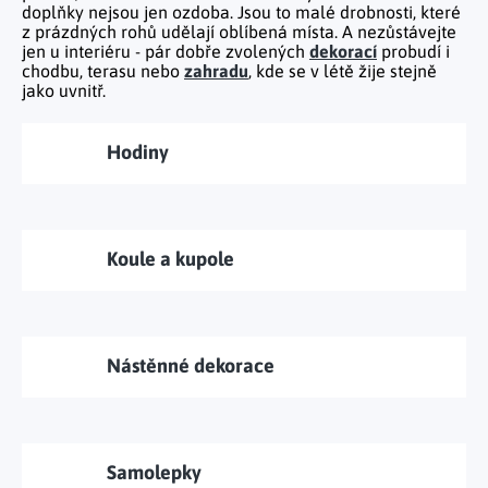
Tělo a zdraví
Uchovávání potravin
doplňky nejsou jen ozdoba. Jsou to malé drobnosti, které
Kancelářský nábytek
Figurky a sošky
Práce na zahradě
z prázdných rohů udělají oblíbená místa. A nezůstávejte
Organizace domácnosti
Cestování
Mytí nádobí a úklid
Kosmetika
jen u interiéru - pár dobře zvolených
dekorací
probudí i
Inspirace
Kuchyňský nábytek
Vánoční dekorace
chodbu
,
terasu
nebo
zahradu
, kde se v létě žije stejně
Plašiče škůdců
Kancelář a komunikace
Outdoor
jako uvnitř.
Kuchyňské police
Fitness a sport
Dětský nábytek
Tipy na dárky
Dílna a nářadí
Chovatelské potřeby
Pečení a vaření
Masáže a relax
Doplňky
Kempování
Hodiny
Venkovní osvětlení
Kreativní tvoření
Osobní hygiena
Nábytek do obýváku
Užijte si léto naplno
Venkovní grilování
Hračky a hry
Zdravotní pomůcky
Citrusové léto
Lapače hmyzu
Móda
Koule a kupole
Vše pro zahradní párty
Solární vychytávky na zahradu
Jarní květinové kolekce
Nástěnné dekorace
Výprodej
Dárkové poukazy
Samolepky