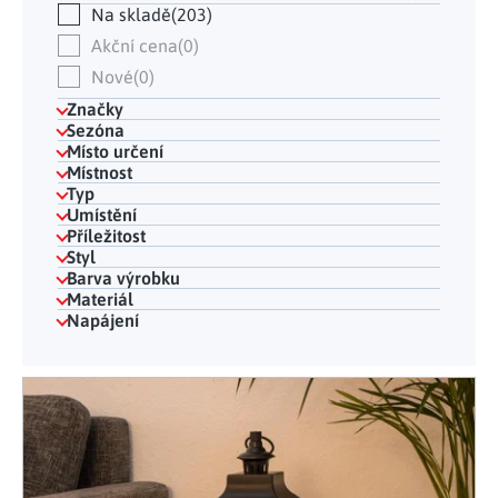
Na skladě
203
Akční cena
0
Nové
0
Značky
Sezóna
Místo určení
Místnost
Typ
Umístění
Příležitost
Styl
Barva výrobku
Materiál
Napájení
Výpis produktů