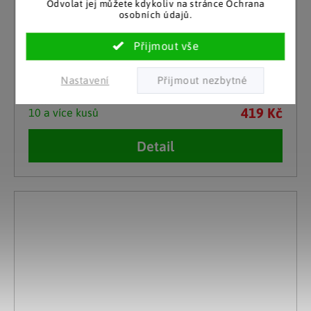
Odvolat jej můžete kdykoliv na stránce Ochrana
osobních údajů.
Haushalt International
Adventní kalendář Pytlíčky
Nastavení
Skladem
419 Kč
10 a více kusů
Detail