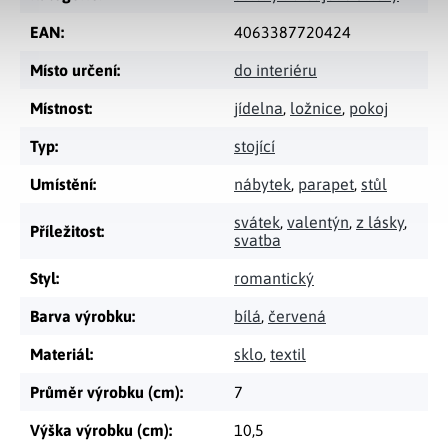
EAN
:
4063387720424
Místo určení
:
do interiéru
Místnost
:
jídelna
,
ložnice
,
pokoj
Typ
:
stojící
Umístění
:
nábytek
,
parapet
,
stůl
svátek
,
valentýn
,
z lásky
,
Příležitost
:
svatba
Styl
:
romantický
Barva výrobku
:
bílá
,
červená
Materiál
:
sklo
,
textil
Průměr výrobku (cm)
:
7
Výška výrobku (cm)
:
10,5