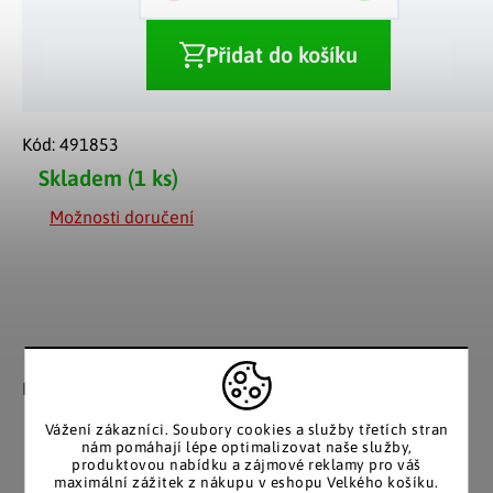
Přidat do košíku
Kód:
491853
Skladem
(1 ks)
Možnosti doručení
Záruka spokojenosti
Katalog v tištěné
podobě
Nakupujete bez obav, férové
jednání v každé situaci.
Stálým zákazníkům
Vážení zákazníci. Soubory cookies a služby třetích stran
posíláme papírový katalog
nám pomáhají lépe optimalizovat naše služby,
do schránky.
produktovou nabídku a zájmové reklamy pro váš
maximální zážitek z nákupu v eshopu Velkého košíku.