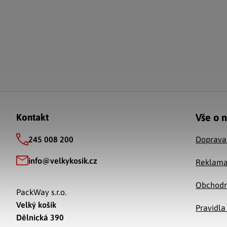
Zápatí
Vše o 
Kontakt
245 008 200
Doprava
info
@
velkykosik.cz
Reklama
Obchodn
PackWay s.r.o.
Velký košík
Pravidla
Dělnická 390