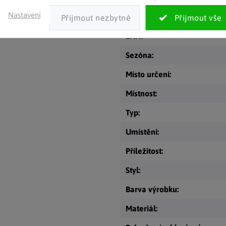
o spočívá ve správné
Nastavení
Kategorie
:
výrobní techniky navržené v
a vyplněn gelem.
EAN
:
Sezóna
:
Místo určení
:
Místnost
:
Typ
:
Umístění
:
Příležitost
:
Styl
:
Barva výrobku
:
Materiál
: