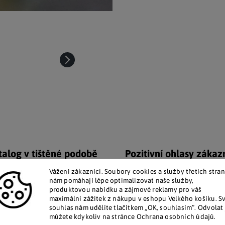
talog v tištěné podobě
Pozitivní ohlasy zákaz
 zákazníkům posíláme papírový
Za desítky let na trhu jsme na
Vážení zákazníci. Soubory cookies a služby třetích stran
katalog do schránky.
stovky tisíc spokojených záka
nám pomáhají lépe optimalizovat naše služby,
produktovou nabídku a zájmové reklamy pro váš
maximální zážitek z nákupu v eshopu Velkého košíku. S
Doplňkové par
souhlas nám udělíte tlačítkem „OK, souhlasím“. Odvolat 
můžete kdykoliv na stránce Ochrana osobních údajů.
s důrazem na detail.