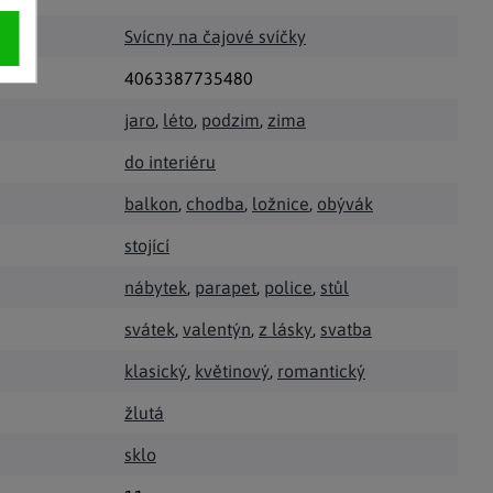
Svícny na čajové svíčky
4063387735480
jaro
,
léto
,
podzim
,
zima
do interiéru
balkon
,
chodba
,
ložnice
,
obývák
stojící
nábytek
,
parapet
,
police
,
stůl
svátek
,
valentýn
,
z lásky
,
svatba
klasický
,
květinový
,
romantický
žlutá
sklo