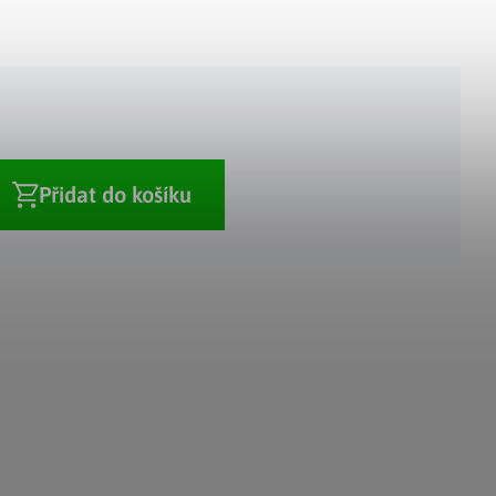
Adventní kalendáře
Adventní svícny
|
|
Adventní věnce
Vánoční osvětlení
|
|
Vánoční ozdoby
Vánoční vesnička
|
Přidat do košíku