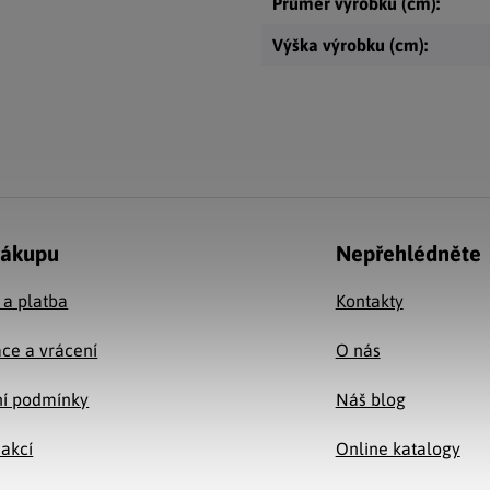
Průměr výrobku (cm)
:
Výška výrobku (cm)
:
nákupu
Nepřehlédněte
 a platba
Kontakty
ce a vrácení
O nás
í podmínky
Náš blog
 akcí
Online katalogy