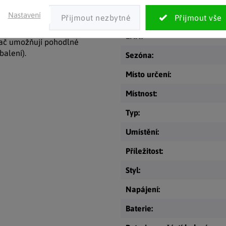
í. Tento
LED světelný
Nastavení
Kategorie
:
 i pro celoroční
venkovní
EAN
:
nač umožňují pohodlné
balení).
Sezóna
:
Místo určení
:
Místnost
:
Typ
:
Umístění
:
Příležitost
:
Styl
:
Napájení
:
Baterie
: