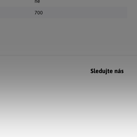
ne
700
Sledujte nás