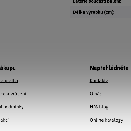
Baterie součástí balení
:
Délka výrobku (cm)
:
nákupu
Nepřehlédněte
 a platba
Kontakty
ce a vrácení
O nás
í podmínky
Náš blog
 akcí
Online katalogy