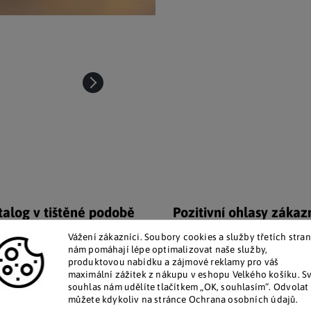
talog v tištěné podobě
Pozitivní ohlasy zákaz
 zákazníkům posíláme papírový
Za desítky let na trhu jsme na
Vážení zákazníci. Soubory cookies a služby třetích stran
katalog do schránky.
stovky tisíc spokojených záka
nám pomáhají lépe optimalizovat naše služby,
produktovou nabídku a zájmové reklamy pro váš
maximální zážitek z nákupu v eshopu Velkého košíku. S
Doplňkové par
souhlas nám udělíte tlačítkem „OK, souhlasím“. Odvolat 
můžete kdykoliv na stránce Ochrana osobních údajů.
D diodám
a praktickému