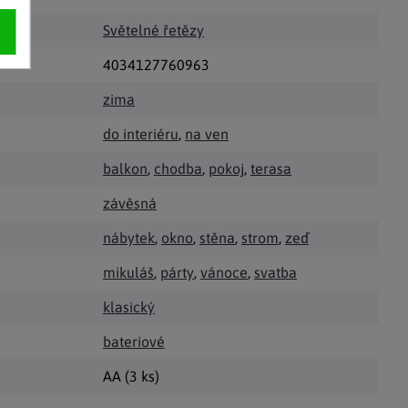
Světelné řetězy
4034127760963
zima
do interiéru
,
na ven
balkon
,
chodba
,
pokoj
,
terasa
závěsná
nábytek
,
okno
,
stěna
,
strom
,
zeď
mikuláš
,
párty
,
vánoce
,
svatba
klasický
bateriové
AA (3 ks)