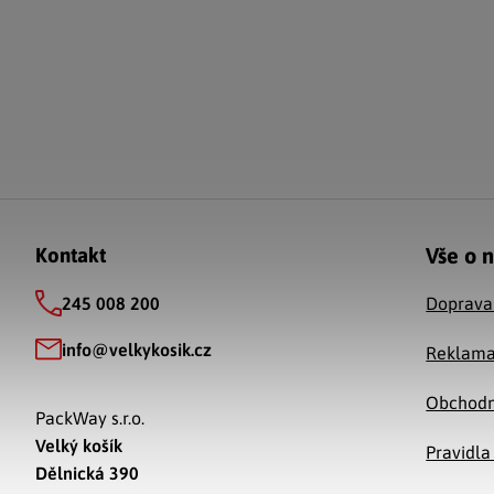
Zápatí
Vše o 
Kontakt
245 008 200
Doprava
info
@
velkykosik.cz
Reklama
Obchodn
PackWay s.r.o.
Velký košík
Pravidla
Dělnická 390