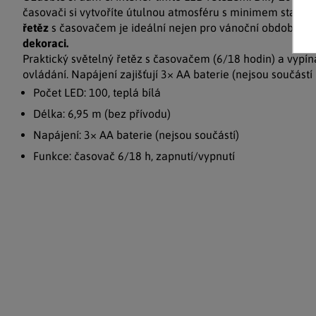
časovači si vytvoříte útulnou atmosféru s minimem starost
řetěz
s časovačem je ideální nejen pro vánoční období, ale
dekoraci.
Praktický světelný řetěz s časovačem (6/18 hodin) a vypí
ovládání. Napájení zajišťují 3× AA baterie (nejsou součástí 
Počet LED: 100, teplá bílá
Délka: 6,95 m (bez přívodu)
Napájení: 3× AA baterie (nejsou součástí)
Funkce: časovač 6/18 h, zapnutí/vypnutí