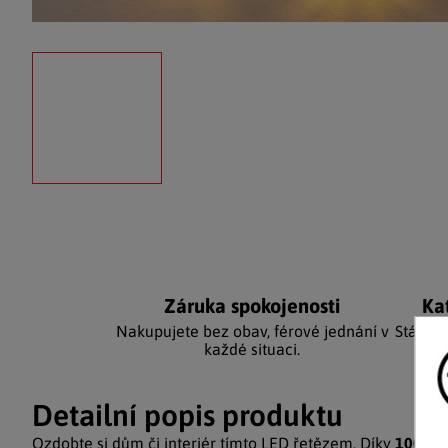
Záruka spokojenosti
Ka
Nakupujete bez obav, férové jednání v
Stálým
každé situaci.
Detailní popis produktu
Ozdobte si dům či interiér tímto LED řetězem. Díky
100 LE