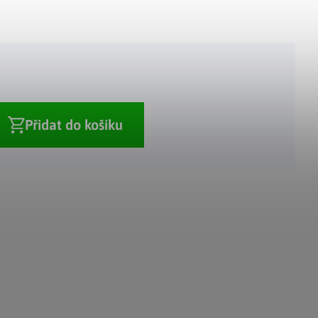
Adventní kalendáře
Adventní svícny
|
|
Adventní věnce
Vánoční osvětlení
|
|
Vánoční ozdoby
Vánoční vesnička
|
Přidat do košíku