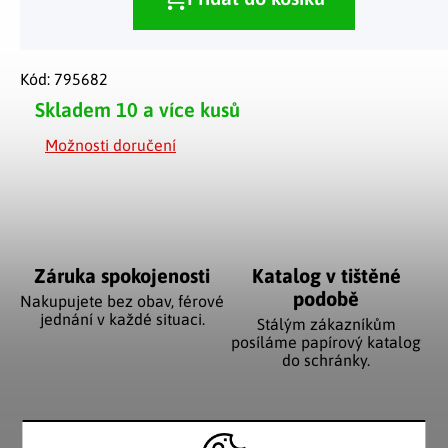
Kód:
795682
Skladem
10 a více kusů
Možnosti doručení
Záruka spokojenosti
Katalog v tištěné
podobě
Nakupujete bez obav, férové
jednání v každé situaci.
Stálým zákazníkům
posíláme papírový katalog
do schránky.