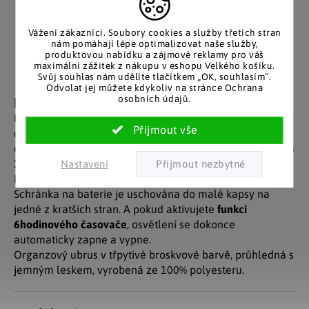
Pozitivní ohlasy
EU distribuce
zákazníků
Z českých skladů pro české
zákazníky. Značkové zboží
Vážení zákazníci. Soubory cookies a služby třetích stran
Za desítky let na trhu jsme
nám pomáhají lépe optimalizovat naše služby,
se zárukou původu.
nasbírali stovky tisíc
produktovou nabídku a zájmové reklamy pro váš
spokojených zákazníků.
maximální zážitek z nákupu v eshopu Velkého košíku.
Svůj souhlas nám udělíte tlačítkem „OK, souhlasím“.
Odvolat jej můžete kdykoliv na stránce Ochrana
osobních údajů.
Detailní popis produktu
Dekorační látka, která okouzlí svým třpytem a skvěle
ozdobí slavnostní stůl, okolí vánočního stromečku či
okno. Lesklá organza je prošita tenkým svítícím řetězem
s
198 LED
diodami.
Nastavení
Provoz na baterie 4x AA (nutno zakoupit zvlášť).
Schránka na baterie je uschována do malé kapsy na
jedné z kratších stran. A pokud aktivujete
funkci
6hodinového časovače
, osvětlení se dokonce
automaticky zapne a vypne.
Organzový ubrus v třpytivé broskvové barvě, průhledná s
jemným leskem, vyrobená ze 100% polyesteru.