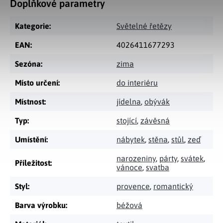
Doplňkové parametry
Kategorie
:
Světelné řetězy
EAN
:
4026411677293
Sezóna
:
zima
Místo určení
:
do interiéru
Místnost
:
jídelna
,
obývák
Typ
:
stojící
,
závěsná
Umístění
:
nábytek
,
stěna
,
stůl
,
zeď
narozeniny
,
párty
,
svátek
,
Příležitost
:
vánoce
,
svatba
Styl
:
provence
,
romantický
Barva výrobku
:
béžová