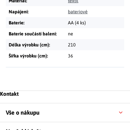
Materiál
:
textil
Napájení
:
bateriové
Baterie
:
AA (4 ks)
Baterie součástí balení
:
ne
Délka výrobku (cm)
:
210
Šířka výrobku (cm)
:
36
Zápatí
Kontakt
Vše o nákupu