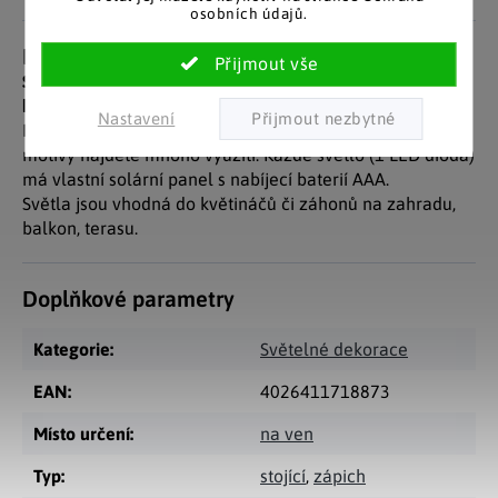
osobních údajů.
Detailní popis produktu
Solární světla Flower nádherně ozdobí cestu, trávník či
květináč.
Nastavení
Pro tato kovová solární světla v barvě rzi a květinovými
motivy najdete mnoho využití. Každé světlo (1 LED dioda)
má vlastní solární panel s nabíjecí baterií AAA.
Světla jsou vhodná do květináčů či záhonů na zahradu,
balkon, terasu.
Doplňkové parametry
Kategorie
:
Světelné dekorace
EAN
:
4026411718873
Místo určení
:
na ven
Typ
:
stojící
,
zápich