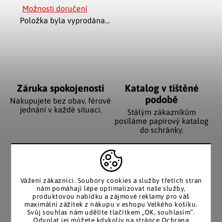
Možnosti doručení
Položka byla vyprodána…
Záruka spokojenosti
Katalog v tištěné
podobě
Nakupujete bez obav, férové
jednání v každé situaci.
Stálým zákazníkům
posíláme papírový katalog
do schránky.
Pozitivní ohlasy
EU distribuce
Vážení zákazníci. Soubory cookies a služby třetích stran
zákazníků
Z českých skladů pro české
nám pomáhají lépe optimalizovat naše služby,
zákazníky. Značkové zboží
produktovou nabídku a zájmové reklamy pro váš
Za desítky let na trhu jsme
maximální zážitek z nákupu v eshopu Velkého košíku.
se zárukou původu.
nasbírali stovky tisíc
Svůj souhlas nám udělíte tlačítkem „OK, souhlasím“.
spokojených zákazníků.
Odvolat jej můžete kdykoliv na stránce Ochrana