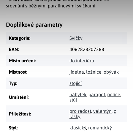
srovnání s běžnými parafínovými svíčkami
Doplňkové parametry
Kategorie
:
Svíčky
EAN
:
4062828207388
Místo určení
:
do interiéru
Místnost
:
jídelna
,
ložnice
,
obývák
Typ
:
stojící
nábytek
,
parapet
,
police
,
Umístění
:
stůl
pro radost
,
valentýn
,
z
Příležitost
:
lásky
Styl
:
klasický
,
romantický