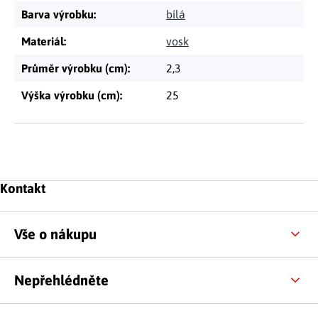
Barva výrobku
:
bílá
Materiál
:
vosk
Průměr výrobku (cm)
:
2,3
Výška výrobku (cm)
:
25
Zápatí
Kontakt
Vše o nákupu
Nepřehlédněte