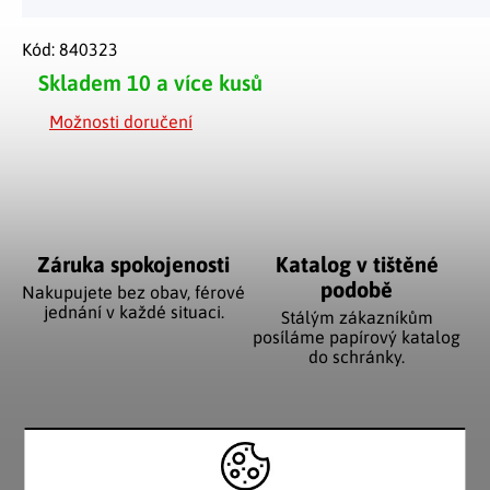
Kód:
840323
Skladem
10 a více kusů
Možnosti doručení
Záruka spokojenosti
Katalog v tištěné
podobě
Nakupujete bez obav, férové
jednání v každé situaci.
Stálým zákazníkům
posíláme papírový katalog
do schránky.
Pozitivní ohlasy
EU distribuce
zákazníků
Z českých skladů pro české