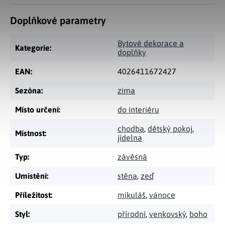
Doplňkové parametry
Bytové dekorace a
Kategorie
:
doplňky
EAN
:
4026411672427
Sezóna
:
zima
Místo určení
:
do interiéru
chodba
,
dětský pokoj
,
Místnost
:
jídelna
Typ
:
závěsná
Umístění
:
stěna
,
zeď
Příležitost
:
mikuláš
,
vánoce
Styl
:
přírodní
,
venkovský
,
boho