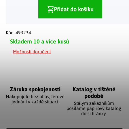
Přidat do košíku
Kód:
493234
Skladem
10 a více kusů
Možnosti doručení
Záruka spokojenosti
Katalog v tištěné
podobě
Nakupujete bez obav, férové
jednání v každé situaci.
Stálým zákazníkům
posíláme papírový katalog
do schránky.