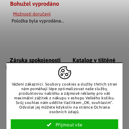
Bohužel vyprodáno
Možnosti doručení
Položka byla vyprodána…
Záruka spokojenosti
Katalog v tištěné
podobě
Nakupujete bez obav, férové
jednání v každé situaci.
Stálým zákazníkům
posíláme papírový katalog
Vážení zákazníci. Soubory cookies a služby třetích stran
do schránky.
nám pomáhají lépe optimalizovat naše služby,
produktovou nabídku a zájmové reklamy pro váš
maximální zážitek z nákupu v eshopu Velkého košíku.
Svůj souhlas nám udělíte tlačítkem „OK, souhlasím“.
Odvolat jej můžete kdykoliv na stránce Ochrana
Pozitivní ohlasy
EU distribuce
osobních údajů.
zákazníků
Z českých skladů pro české
zákazníky. Značkové zboží
Za desítky let na trhu jsme
se zárukou původu.