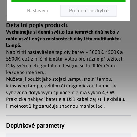
nasbírali stovky tisíc
spokojených zákazníků.
Nastavení
Detailní popis produktu
Vychutnejte si denní světlo i za temných dnů nebo v
málo osvětlených místnostech díky této multifunkční
lampě.
Nabízí tři nastavitelné teploty barev – 3000K, 4500K a
5500K, což z ní činí ideální volbu pro různé příležitosti.
Díky svému elegantnímu designu se hodí téměř do
každého interiéru.
Můžete ji použít jako stojací lampu, stolní lampu,
klipsovou lampu, svítilnu či magnetickou lampu. Je
vybavena dotykovým spínačem a má výkon 4,3 W.
Praktická nabíjecí baterie a USB kabel zajistí flexibilitu.
Hmotnost 1 kg zaručuje snadnou manipulaci.
Doplňkové parametry