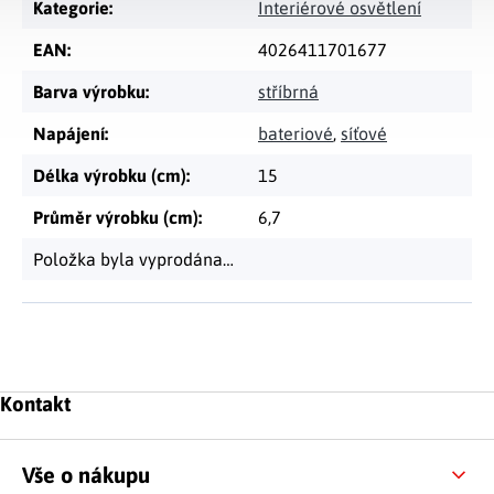
Kategorie
:
Interiérové osvětlení
EAN
:
4026411701677
Barva výrobku
:
stříbrná
Napájení
:
bateriové
,
síťové
Délka výrobku (cm)
:
15
Průměr výrobku (cm)
:
6,7
Položka byla vyprodána…
Zápatí
Kontakt
Vše o nákupu