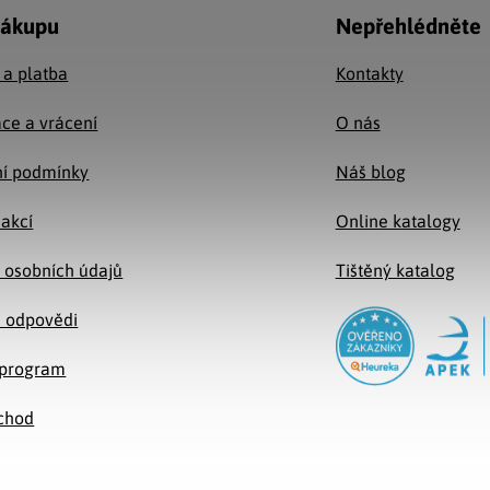
nákupu
Nepřehlédněte
 a platba
Kontakty
ce a vrácení
O nás
í podmínky
Náš blog
 akcí
Online katalogy
 osobních údajů
Tištěný katalog
a odpovědi
e program
chod