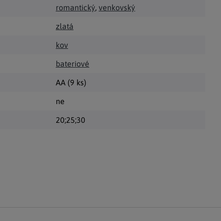
romantický
,
venkovský
zlatá
kov
bateriové
AA (9 ks)
ne
20;25;30