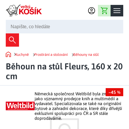
Přejít na obsah
Nákupní košík
245 008 200
Dekorace
Kuchyně
Prostírání a stolování
Běhouny na stůl
Bytové dekorace
Domů
Domácnost
Běhoun na stůl Fleurs, 160 x 20
Zahradní dekorace
Bytový textil
cm
Kuchyně
Květiny a věnce
Domácí elektro
Kuchyňské pomůcky
Nábytek
Světelné dekorace
–45 %
Německá společnost Weltbild byla známá
Předsíň a chodba
Prostírání a stolování
jako významný prodejce knih a multimédií a
Koupelnový nábytek
Zahrada
Fontány a kašny
vydavatel. Specializovala se také na originální
Koupelna a záchod
Příprava nápojů
bytové a zahradní dekorace, které díky dřívější
Nábytek do předsíně
exkluzivní spolupráci pro ČR a SR stále
Velikonoční dekorace
Zahradní doplňky
Volný čas
Ložnice a šatna
doprodáváme.
Grilování a smažení
Nábytek do ložnice
Dekorace na hrob
Zahradní nábytek
Úklidové prostředky
Auto příslušenství