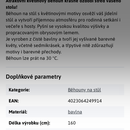
Atraktivní květinový běhoun krásně ozdobí střed vašeho
stolu!
Běhoun na stůl s květinovými motivy osvěží váš jídelní
stůl a vytvoří příjemnou atmosféru pro rodinná setkání i
večeře s hosty. Pyšní se vysokou kvalitou výšivky a
propracovaným obrysovým lemem.
Je vyroben z čisté bavlny a tvoří jej vyšívané barevné
květy, včetně sedmikrásek, a třpytivé nitě zdůrazňují
motivy i barevné přechody.
Běhoun lze prát na 30 °C.
Doplňkové parametry
Kategorie
:
Běhouny na stůl
EAN
:
4023064249914
Materiál
:
bavlna
Délka výrobku (cm)
:
160