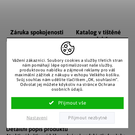
Záruka spokojenosti
Katalog v tištěné
podobě
Nakupujete bez obav, férové
jednání v každé situaci.
Stálým zákazníkům
posíláme papírový katalog
do schránky.
Vážení zákazníci. Soubory cookies a služby třetích stran
nám pomáhají lépe optimalizovat naše služby,
produktovou nabídku a zájmové reklamy pro váš
maximální zážitek z nákupu v eshopu Velkého košíku.
Svůj souhlas nám udělíte tlačítkem „OK, souhlasím“.
Pozitivní ohlasy
EU distribuce
Odvolat jej můžete kdykoliv na stránce Ochrana
osobních údajů.
zákazníků
Z českých skladů pro české
zákazníky. Značkové zboží
Za desítky let na trhu jsme
se zárukou původu.
nasbírali stovky tisíc
spokojených zákazníků.
Nastavení
Detailní popis produktu