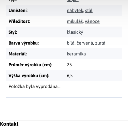
Umístění
:
nábytek
,
stůl
Příležitost
:
mikuláš
,
vánoce
Styl
:
klasický
Barva výrobku
:
bílá
,
červená
,
zlatá
Materiál
:
keramika
Průměr výrobku (cm)
:
25
Výška výrobku (cm)
:
6,5
Položka byla vyprodána…
Zápatí
Kontakt