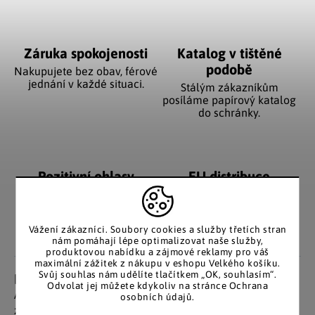
Záruka spokojenosti
Katalog v tištěné
podobě
Nakupujete bez obav, férové
jednání v každé situaci.
Stálým zákazníkům
posíláme papírový katalog
do schránky.
Pozitivní ohlasy
EU distribuce
zákazníků
Z českých skladů pro české
zákazníky. Značkové zboží
Za desítky let na trhu jsme
se zárukou původu.
nasbírali stovky tisíc
Vážení zákazníci. Soubory cookies a služby třetích stran
spokojených zákazníků.
nám pomáhají lépe optimalizovat naše služby,
produktovou nabídku a zájmové reklamy pro váš
maximální zážitek z nákupu v eshopu Velkého košíku.
Svůj souhlas nám udělíte tlačítkem „OK, souhlasím“.
Detailní popis produktu
Odvolat jej můžete kdykoliv na stránce Ochrana
Adventní svícen z glazované keramiky s motivem
osobních údajů.
zimního lesa a zlatým lemováním krásně ozdobí