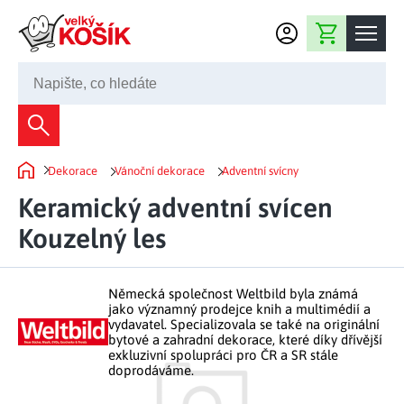
Přejít na obsah
Nákupní košík
245 008 200
Dekorace
Dekorace
Vánoční dekorace
Adventní svícny
Bytové dekorace
Domů
Domácnost
Keramický adventní svícen
Zahradní dekorace
Bytový textil
Kouzelný les
Kuchyně
Květiny a věnce
Domácí elektro
Kuchyňské pomůcky
Nábytek
Světelné dekorace
Německá společnost Weltbild byla známá
Předsíň a chodba
Prostírání a stolování
jako významný prodejce knih a multimédií a
Koupelnový nábytek
Zahrada
Fontány a kašny
vydavatel. Specializovala se také na originální
Koupelna a záchod
Příprava nápojů
bytové a zahradní dekorace, které díky dřívější
Nábytek do předsíně
exkluzivní spolupráci pro ČR a SR stále
Velikonoční dekorace
Zahradní doplňky
Volný čas
Ložnice a šatna
doprodáváme.
Grilování a smažení
Nábytek do ložnice
Dekorace na hrob
Zahradní nábytek
Úklidové prostředky
Auto příslušenství