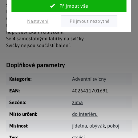
sváteční stůl.
Krémově bílou barvu doplňují okouzlující stromky a
sněhové vločky ve výrazných barvách. Vnitřek svícnu lze
Nastavení
naplnit vodou či mechem a aranžmá ještě vyšperkujete
např. větvičkami a šiškami.
Se 4 samostatnými talířky na svíčky.
Svíčky nejsou součástí balení.
Doplňkové parametry
Kategorie
:
Adventní svícny
EAN
:
4026411701691
Sezóna
:
zima
Místo určení
:
do interiéru
Místnost
:
jídelna
,
obývák
,
pokoj
Typ
:
stojící