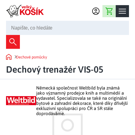
Přejít na obsah
Nákupní košík
245 008 200
Dekorace
Dechové pomůcky
Bytové dekorace
Domů
Domácnost
Dechový trenažér VIS-05
Zahradní dekorace
Bytový textil
Kuchyně
Květiny a věnce
Domácí elektro
Německá společnost Weltbild byla známá
Kuchyňské pomůcky
Nábytek
jako významný prodejce knih a multimédií a
Světelné dekorace
vydavatel. Specializovala se také na originální
Předsíň a chodba
Prostírání a stolování
bytové a zahradní dekorace, které díky dřívější
Koupelnový nábytek
Zahrada
Fontány a kašny
exkluzivní spolupráci pro ČR a SR stále
Koupelna a záchod
Příprava nápojů
doprodáváme.
Nábytek do předsíně
Velikonoční dekorace
Zahradní doplňky
Volný čas
Ložnice a šatna
Grilování a smažení
Nábytek do ložnice
Dekorace na hrob
Zahradní nábytek
Úklidové prostředky
Auto příslušenství