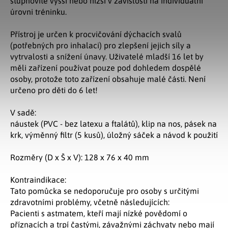
stupňovitě vyšší nebo nižší v závislosti na individuální
úrovni tréninku.
Přístroj je určen k procvičování dýchacích svalů
(potřebných pro inhalaci) pro zlepšení jejich síly a
vytrvalosti a snížení únavy. Uživatelé mladší 16 let by
měli zařízení používat pouze pod dohledem dospělé
osoby, protože toto zařízení obsahuje malé části. Není
určeno pro děti do 6 let!
V sadě:
náustek (PVC - bez latexu a ftalátů), klip na nos, pásek na
krk, výměnný filtr (5 kusů), úložný sáček a návod k použití
Rozměry (D x Š x V): 128 x 76 x 40 mm
Kontraindikace:
Tato pomůcka se nedoporučuje pro osoby s určitými
zdravotními problémy, včetně následujících:
Pacienti s astmatem, kteří mají nízké povědomí o
příznacích a trpí častými, závažnými záchvaty nebo mají