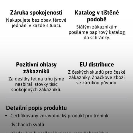
Záruka spokojenosti
Katalog v tištěné
podobě
Nakupujete bez obav, férové
jednání v každé situaci.
Stálým zákazníkům
posíláme papírový katalog
do schránky.
Pozitivní ohlasy
EU distribuce
zákazníků
Z českých skladů pro české
zákazníky. Značkové zboží
Za desítky let na trhu jsme
se zárukou původu.
nasbírali stovky tisíc
spokojených zákazníků.
Detailní popis produktu
Certifikovaný zdravotnický produkt pro trénink
dýchacích svalů